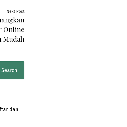
Next
Next Post
nangkan
post:
r Online
n Mudah
ftar dan