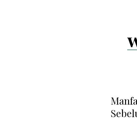
Skip
to
content
Manfa
Sebel