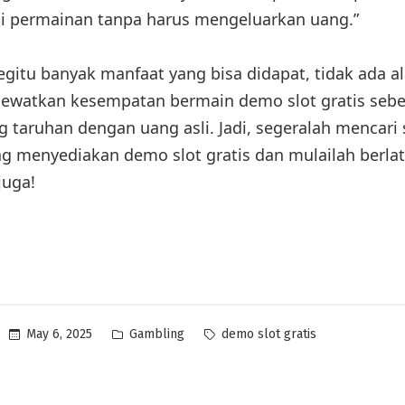
 permainan tanpa harus mengeluarkan uang.”
gitu banyak manfaat yang bisa didapat, tidak ada a
ewatkan kesempatan bermain demo slot gratis seb
taruhan dengan uang asli. Jadi, segeralah mencari s
ng menyediakan demo slot gratis dan mulailah berlat
juga!
Posted
Tags:
May 6, 2025
Gambling
demo slot gratis
in