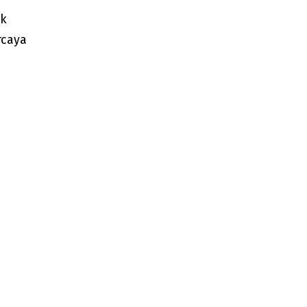
ik
rcaya