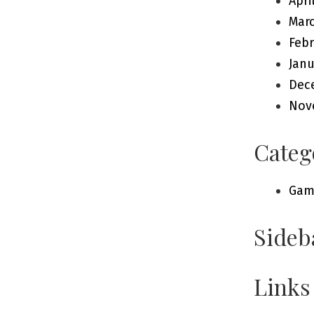
Apri
Mar
Febr
Janu
Dec
Nov
Categ
Gam
Sideb
Links