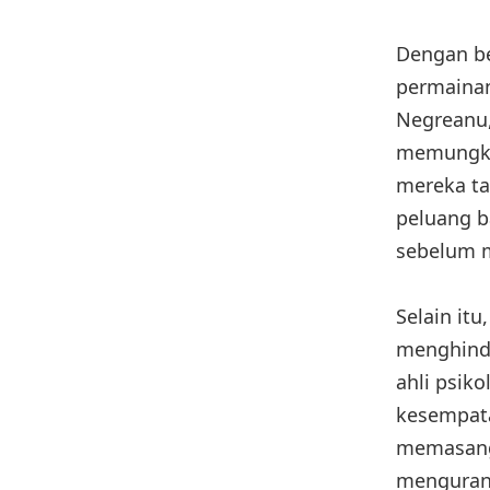
Dengan be
permainan
Negreanu,
memungki
mereka ta
peluang b
sebelum m
Selain it
menghinda
ahli psik
kesempat
memasang 
mengurang