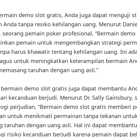
rmain demo slot gratis, Anda juga dapat menguji st
 Anda tanpa resiko kehilangan uang. Menurut Danie
 seorang pemain poker profesional, “Bermain demo s
nkan pemain untuk mengembangkan strategi perm
npa harus khawatir tentang kehilangan uang. Ini ad
agus untuk meningkatkan keterampilan bermain An
emasang taruhan dengan uang asli.”
u, bermain demo slot gratis juga dapat membantu An
ri kecanduan berjudi. Menurut Dr. Sally Gainsbury, 
ologi perjudian, “Bermain demo slot gratis memberi 
an untuk menikmati permainan tanpa tekanan untu
taruhan dengan uang asli. Hal ini dapat membant
i risiko kecanduan berjudi karena pemain dapat bel