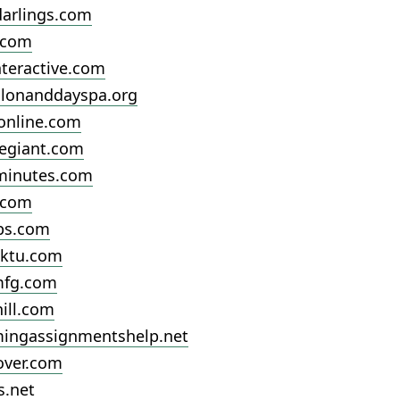
arlings.com
.com
nteractive.com
alonanddayspa.org
online.com
regiant.com
minutes.com
.com
ps.com
ktu.com
mfg.com
ill.com
ingassignmentshelp.net
over.com
s.net