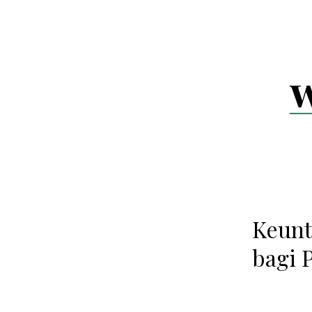
Skip
to
content
Keunt
bagi 