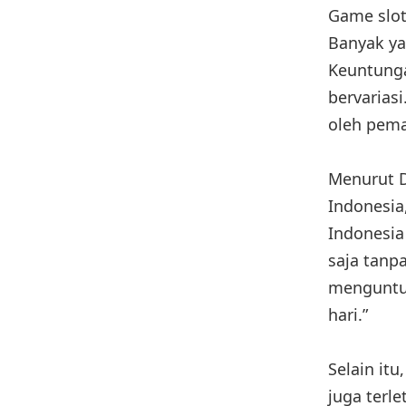
Game slot
Banyak ya
Keuntunga
bervarias
oleh pema
Menurut D
Indonesia
Indonesia
saja tanpa
menguntun
hari.”
Selain it
juga terl