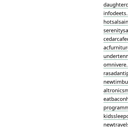
daughterd
infodeets
hotsalsai
serenitys
cedarcafe
acfurnitu
underten
omnivere
rasadanti
newtimbu
altronics
eatbaconh
programm
kidssleep
newtravel