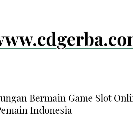
www.cdgerba.co
ungan Bermain Game Slot Onli
Pemain Indonesia