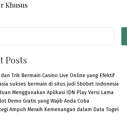
r Khusus
t Posts
 dan Trik Bermain Casino Live Online yang Efektif
sia sukses bermain di situs judi Sbobet Indonesia
duan Menggunakan Aplikasi IDN Play Versi Lama
lot Demo Gratis yang Wajib Anda Coba
ategi Ampuh Meraih Kemenangan dalam Data Togel