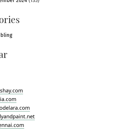
ember 2024
(135)
ories
bling
ar
eshay.com
dia.com
codelara.com
dyandpaint.net
hennai.com