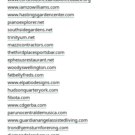
www.iamzowilliams.com
www.hastingsgardencenter.com
pianoexplorer.net
southsidegardens.net
trinityum.net
mazzicontractors.com
thethirdplacesportsbar.com
ephesusrestaurant.net
woodyswellington.com
fatbellyfreds.com
www.elpatiodesigns.com
hudsonquarteryork.com
fibota.com
www.cdgerba.com
parunocentraldemusica.com
www.guardianangelassistedliving.com
trondhjemsturnforening.com