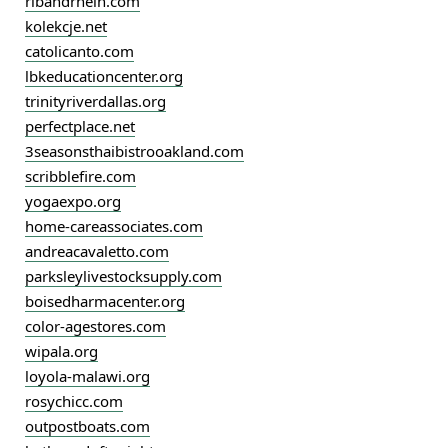
ribandrhein.com
kolekcje.net
catolicanto.com
lbkeducationcenter.org
trinityriverdallas.org
perfectplace.net
3seasonsthaibistrooakland.com
scribblefire.com
yogaexpo.org
home-careassociates.com
andreacavaletto.com
parksleylivestocksupply.com
boisedharmacenter.org
color-agestores.com
wipala.org
loyola-malawi.org
rosychicc.com
outpostboats.com