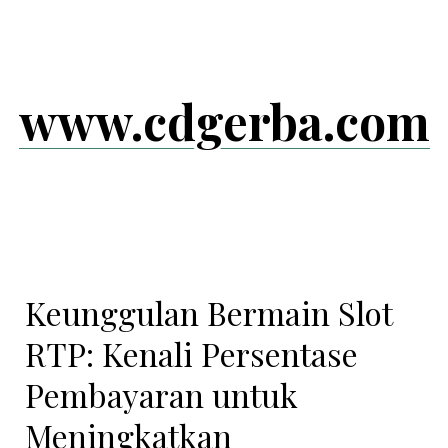
Skip
to
content
www.cdgerba.com
Keunggulan Bermain Slot
RTP: Kenali Persentase
Pembayaran untuk
Meningkatkan