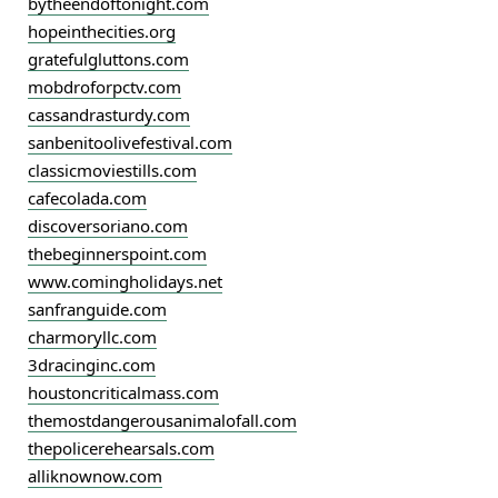
bytheendoftonight.com
hopeinthecities.org
gratefulgluttons.com
mobdroforpctv.com
cassandrasturdy.com
sanbenitoolivefestival.com
classicmoviestills.com
cafecolada.com
discoversoriano.com
thebeginnerspoint.com
www.comingholidays.net
sanfranguide.com
charmoryllc.com
3dracinginc.com
houstoncriticalmass.com
themostdangerousanimalofall.com
thepolicerehearsals.com
alliknownow.com