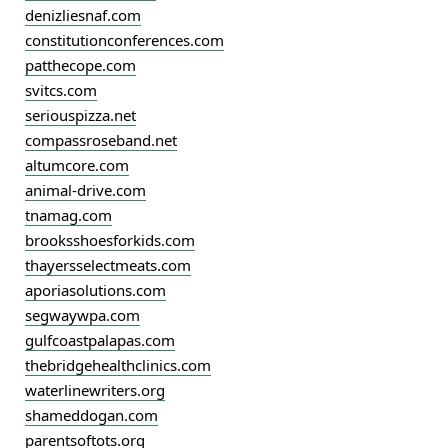
denizliesnaf.com
constitutionconferences.com
patthecope.com
svitcs.com
seriouspizza.net
compassroseband.net
altumcore.com
animal-drive.com
tnamag.com
brooksshoesforkids.com
thayersselectmeats.com
aporiasolutions.com
segwaywpa.com
gulfcoastpalapas.com
thebridgehealthclinics.com
waterlinewriters.org
shameddogan.com
parentsoftots.org