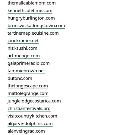
themalleablemom.com
kennethcoletime.com
hungryburlington.com
brunswickatlongstown.com
tartinemaplecuisine.com
janekramer.net
nizi-sushi.com
art-mengo.com
gaiaprimeradio.com
tammiebrown.net
dutonc.com
thelongescape.com
mattolegrange.com
junglelodgecostarica.com
christianfestivals.org
visitcountrykitchen.com
algarve-dolphins.com
alanveingrad.com