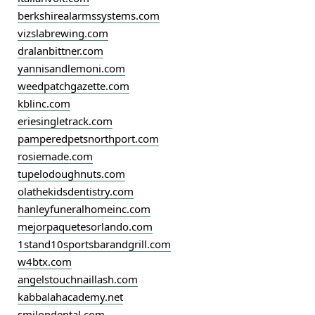
berkshirealarmssystems.com
vizslabrewing.com
dralanbittner.com
yannisandlemoni.com
weedpatchgazette.com
kblinc.com
eriesingletrack.com
pamperedpetsnorthport.com
rosiemade.com
tupelodoughnuts.com
olathekidsdentistry.com
hanleyfuneralhomeinc.com
mejorpaquetesorlando.com
1stand10sportsbarandgrill.com
w4btx.com
angelstouchnaillash.com
kabbalahacademy.net
smilondental.com