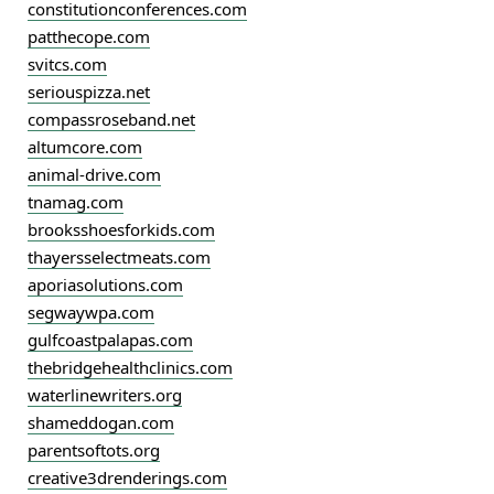
constitutionconferences.com
patthecope.com
svitcs.com
seriouspizza.net
compassroseband.net
altumcore.com
animal-drive.com
tnamag.com
brooksshoesforkids.com
thayersselectmeats.com
aporiasolutions.com
segwaywpa.com
gulfcoastpalapas.com
thebridgehealthclinics.com
waterlinewriters.org
shameddogan.com
parentsoftots.org
creative3drenderings.com