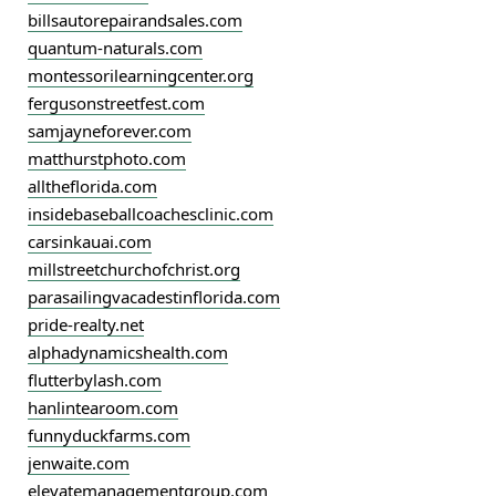
billsautorepairandsales.com
quantum-naturals.com
montessorilearningcenter.org
fergusonstreetfest.com
samjayneforever.com
matthurstphoto.com
alltheflorida.com
insidebaseballcoachesclinic.com
carsinkauai.com
millstreetchurchofchrist.org
parasailingvacadestinflorida.com
pride-realty.net
alphadynamicshealth.com
flutterbylash.com
hanlintearoom.com
funnyduckfarms.com
jenwaite.com
elevatemanagementgroup.com