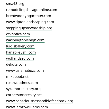
sma43.org
remodelingchicagoonline.com
brentwoodyogacenter.com
www.tiptonlandscaping.com
steppingupstewardship.org
ccvoptica.com
washingtonlehigh.com
luigisbakery.com
hanabi-sushi.com
wolfandzed.com
dekuta.com
www.cinemabuzz.com
mixdepot.net
rosewoodmcs.com
sycamorehistory.org
cornerstonerealty.net
www.consciousnessandbiofeedback.org
www.iamzowilliams.com