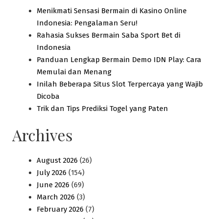
Menikmati Sensasi Bermain di Kasino Online
Indonesia: Pengalaman Seru!
Rahasia Sukses Bermain Saba Sport Bet di
Indonesia
Panduan Lengkap Bermain Demo IDN Play: Cara
Memulai dan Menang
Inilah Beberapa Situs Slot Terpercaya yang Wajib
Dicoba
Trik dan Tips Prediksi Togel yang Paten
Archives
August 2026
(26)
July 2026
(154)
June 2026
(69)
March 2026
(3)
February 2026
(7)