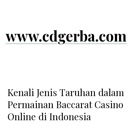
Skip
to
content
www.cdgerba.com
Kenali Jenis Taruhan dalam
Permainan Baccarat Casino
Online di Indonesia