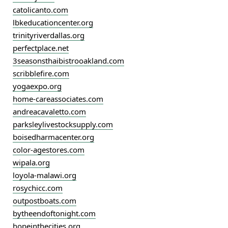
catolicanto.com
lbkeducationcenter.org
trinityriverdallas.org
perfectplace.net
3seasonsthaibistrooakland.com
scribblefire.com
yogaexpo.org
home-careassociates.com
andreacavaletto.com
parksleylivestocksupply.com
boisedharmacenter.org
color-agestores.com
wipala.org
loyola-malawi.org
rosychicc.com
outpostboats.com
bytheendoftonight.com
hopeinthecities.org