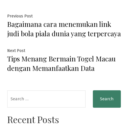
Post
Previous
Previous Post
Bagaimana cara menemukan link
post:
navigation
judi bola piala dunia yang terpercaya
Next
Next Post
Tips Menang Bermain Togel Macau
post:
dengan Memanfaatkan Data
Search
for:
Recent Posts