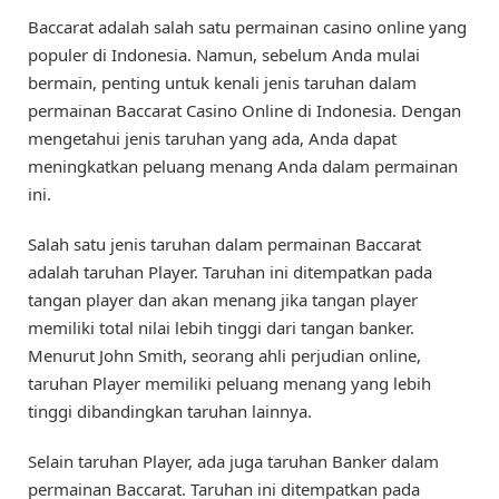
Baccarat adalah salah satu permainan casino online yang
populer di Indonesia. Namun, sebelum Anda mulai
bermain, penting untuk kenali jenis taruhan dalam
permainan Baccarat Casino Online di Indonesia. Dengan
mengetahui jenis taruhan yang ada, Anda dapat
meningkatkan peluang menang Anda dalam permainan
ini.
Salah satu jenis taruhan dalam permainan Baccarat
adalah taruhan Player. Taruhan ini ditempatkan pada
tangan player dan akan menang jika tangan player
memiliki total nilai lebih tinggi dari tangan banker.
Menurut John Smith, seorang ahli perjudian online,
taruhan Player memiliki peluang menang yang lebih
tinggi dibandingkan taruhan lainnya.
Selain taruhan Player, ada juga taruhan Banker dalam
permainan Baccarat. Taruhan ini ditempatkan pada