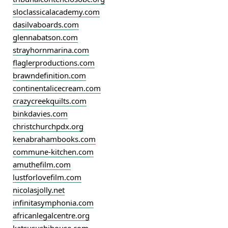
sloclassicalacademy.com
dasilvaboards.com
glennabatson.com
strayhornmarina.com
flaglerproductions.com
brawndefinition.com
continentalicecream.com
crazycreekquilts.com
binkdavies.com
christchurchpdx.org
kenabrahambooks.com
commune-kitchen.com
amuthefilm.com
lustforlovefilm.com
nicolasjolly.net
infinitasymphonia.com
africanlegalcentre.org
katsusushihouse.com