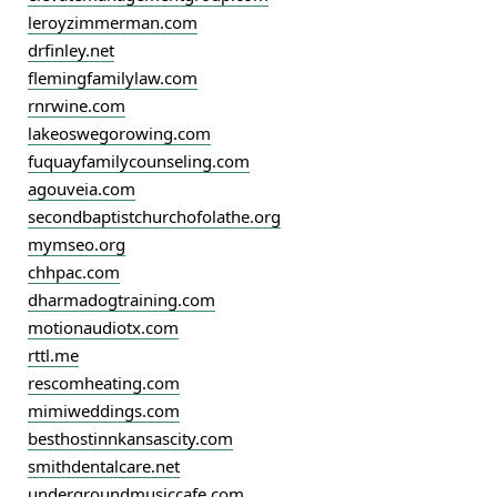
leroyzimmerman.com
drfinley.net
flemingfamilylaw.com
rnrwine.com
lakeoswegorowing.com
fuquayfamilycounseling.com
agouveia.com
secondbaptistchurchofolathe.org
mymseo.org
chhpac.com
dharmadogtraining.com
motionaudiotx.com
rttl.me
rescomheating.com
mimiweddings.com
besthostinnkansascity.com
smithdentalcare.net
undergroundmusiccafe.com