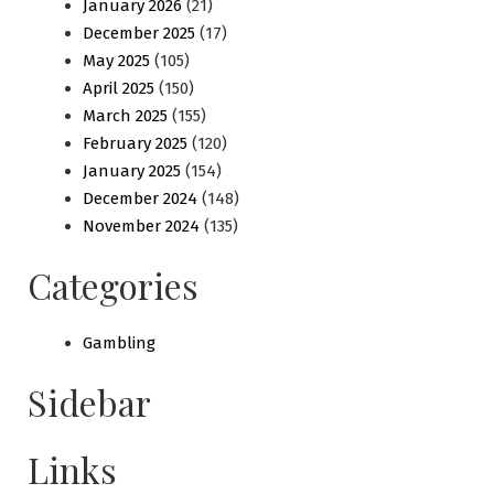
January 2026
(21)
December 2025
(17)
May 2025
(105)
April 2025
(150)
March 2025
(155)
February 2025
(120)
January 2025
(154)
December 2024
(148)
November 2024
(135)
Categories
Gambling
Sidebar
Links