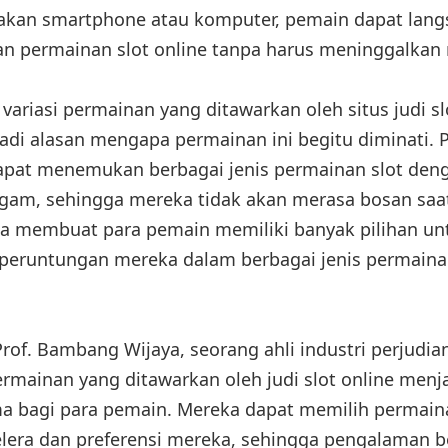
kan smartphone atau komputer, pemain dapat lan
 permainan slot online tanpa harus meninggalkan 
, variasi permainan yang ditawarkan oleh situs judi sl
adi alasan mengapa permainan ini begitu diminati. 
pat menemukan berbagai jenis permainan slot den
gam, sehingga mereka tidak akan merasa bosan saa
uga membuat para pemain memiliki banyak pilihan un
eruntungan mereka dalam berbagai jenis permaina
rof. Bambang Wijaya, seorang ahli industri perjudian
permainan yang ditawarkan oleh judi slot online menj
ma bagi para pemain. Mereka dapat memilih permain
lera dan preferensi mereka, sehingga pengalaman 