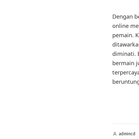
Dengan be
online me
pemain. K
ditawarka
diminati.
bermain ju
terpercay
beruntung
Posted
admincd