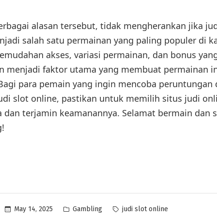
rbagai alasan tersebut, tidak mengherankan jika jud
njadi salah satu permainan yang paling populer di k
emudahan akses, variasi permainan, dan bonus yan
n menjadi faktor utama yang membuat permainan in
 Bagi para pemain yang ingin mencoba peruntungan
di slot online, pastikan untuk memilih situs judi on
a dan terjamin keamanannya. Selamat bermain dan
!
Posted
Tags:
May 14, 2025
Gambling
judi slot online