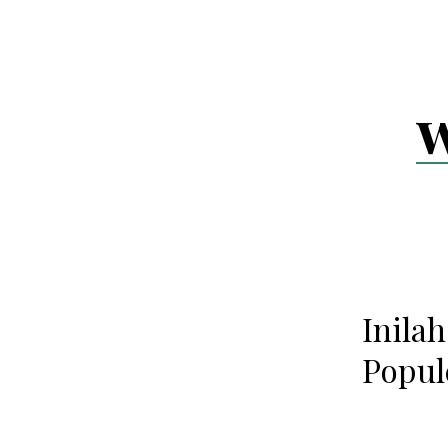
Skip
to
content
Inila
Popul