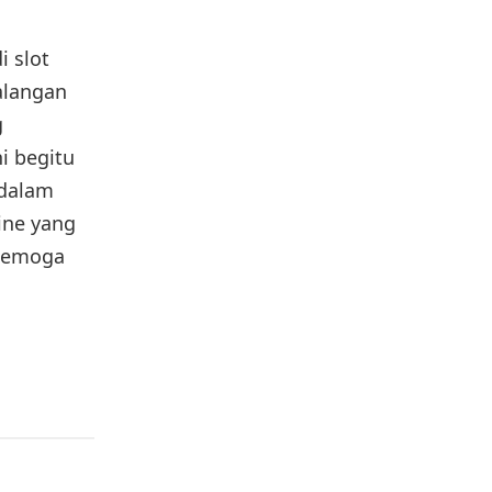
i slot
alangan
g
i begitu
 dalam
line yang
 semoga