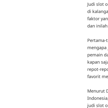
Judi slot
di kalang
faktor ya
dan inila
Pertama-t
mengapa j
pemain da
kapan saj
repot-rep
favorit me
Menurut Dr
Indonesia
judi slot