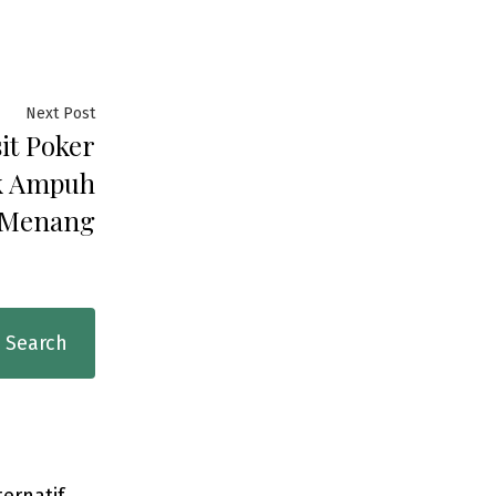
Next
Next Post
it Poker
post:
ik Ampuh
 Menang