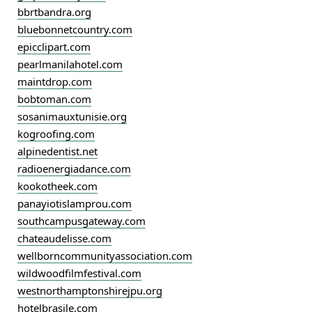
bbrtbandra.org
bluebonnetcountry.com
epicclipart.com
pearlmanilahotel.com
maintdrop.com
bobtoman.com
sosanimauxtunisie.org
kogroofing.com
alpinedentist.net
radioenergiadance.com
kookotheek.com
panayiotislamprou.com
southcampusgateway.com
chateaudelisse.com
wellborncommunityassociation.com
wildwoodfilmfestival.com
westnorthamptonshirejpu.org
hotelbrasile.com