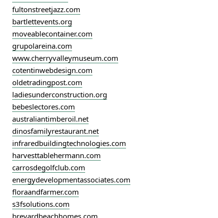
fultonstreetjazz.com
bartlettevents.org
moveablecontainer.com
grupolareina.com
www.cherryvalleymuseum.com
cotentinwebdesign.com
oldetradingpost.com
ladiesunderconstruction.org
bebeslectores.com
australiantimberoil.net
dinosfamilyrestaurant.net
infraredbuildingtechnologies.com
harvesttablehermann.com
carrosdegolfclub.com
energydevelopmentassociates.com
floraandfarmer.com
s3fsolutions.com
brevardbeachhomes.com