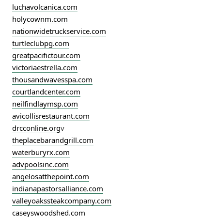
luchavolcanica.com
holycownm.com
nationwidetruckservice.com
turtleclubpg.com
greatpacifictour.com
victoriaestrella.com
thousandwavesspa.com
courtlandcenter.com
neilfindlaymsp.com
avicollisrestaurant.com
drcconline.org
v
theplacebarandgrill.com
waterburyrx.com
advpoolsinc.com
angelosatthepoint.com
indianapastorsalliance.com
valleyoakssteakcompany.com
caseyswoodshed.com