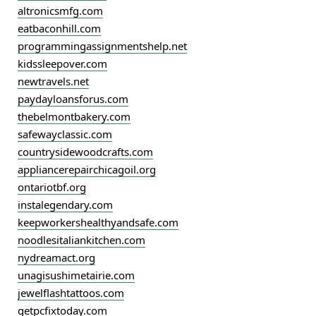
altronicsmfg.com
eatbaconhill.com
programmingassignmentshelp.net
kidssleepover.com
newtravels.net
paydayloansforus.com
thebelmontbakery.com
safewayclassic.com
countrysidewoodcrafts.com
appliancerepairchicagoil.org
ontariotbf.org
instalegendary.com
keepworkershealthyandsafe.com
noodlesitaliankitchen.com
nydreamact.org
unagisushimetairie.com
jewelflashtattoos.com
getpcfixtoday.com