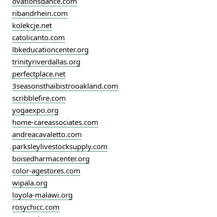
ovationsdance.com
ribandrhein.com
kolekcje.net
catolicanto.com
lbkeducationcenter.org
trinityriverdallas.org
perfectplace.net
3seasonsthaibistrooakland.com
scribblefire.com
yogaexpo.org
home-careassociates.com
andreacavaletto.com
parksleylivestocksupply.com
boisedharmacenter.org
color-agestores.com
wipala.org
loyola-malawi.org
rosychicc.com