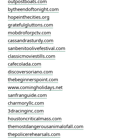
outpostboats.com
bytheendoftonight.com
hopeinthecities.org
gratefulgluttons.com
mobdroforpctv.com
cassandrasturdy.com
sanbenitoolivefestival.com
classicmoviestills.com
cafecolada.com
discoversoriano.com
thebeginnerspoint.com
www.comingholidays.net
sanfranguide.com
charmoryllc.com
3dracinginc.com
houstoncriticalmass.com
themostdangerousanimalofall.com
thepolicerehearsals.com