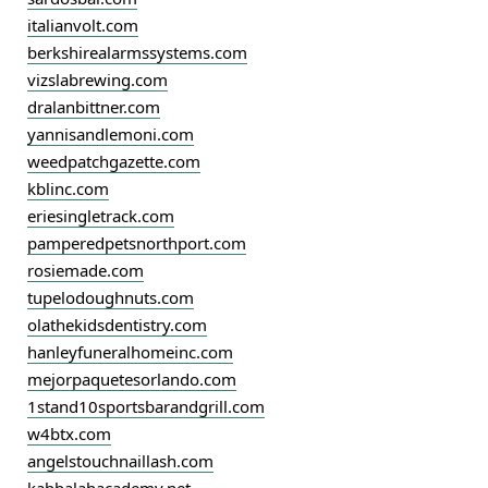
italianvolt.com
berkshirealarmssystems.com
vizslabrewing.com
dralanbittner.com
yannisandlemoni.com
weedpatchgazette.com
kblinc.com
eriesingletrack.com
pamperedpetsnorthport.com
rosiemade.com
tupelodoughnuts.com
olathekidsdentistry.com
hanleyfuneralhomeinc.com
mejorpaquetesorlando.com
1stand10sportsbarandgrill.com
w4btx.com
angelstouchnaillash.com
kabbalahacademy.net