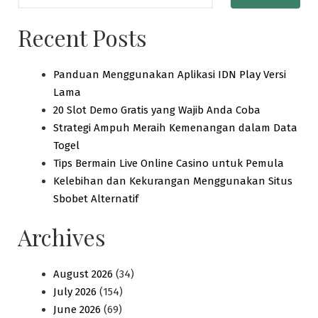
Recent Posts
Panduan Menggunakan Aplikasi IDN Play Versi
Lama
20 Slot Demo Gratis yang Wajib Anda Coba
Strategi Ampuh Meraih Kemenangan dalam Data
Togel
Tips Bermain Live Online Casino untuk Pemula
Kelebihan dan Kekurangan Menggunakan Situs
Sbobet Alternatif
Archives
August 2026
(34)
July 2026
(154)
June 2026
(69)