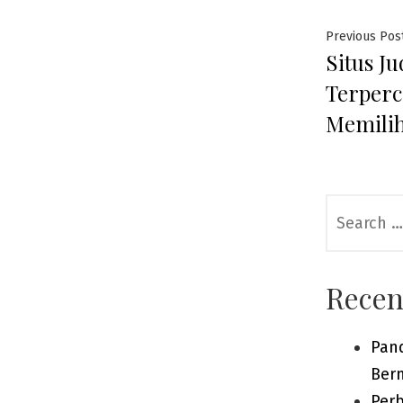
Post
Previous Pos
Situs J
navig
Terperc
Memilih
Search
for:
Recen
Pand
Ber
Perb