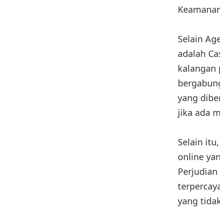
Keamanan 
Selain Age
adalah Cas
kalangan 
bergabung
yang dibe
jika ada 
Selain itu
online ya
Perjudian 
terpercay
yang tidak