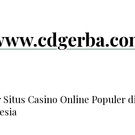
www.cdgerba.co
r Situs Casino Online Populer d
esia