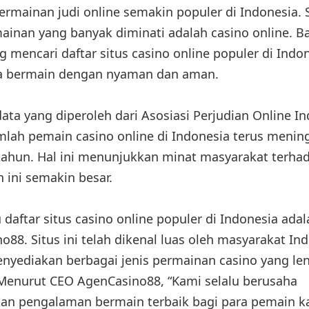
permainan judi online semakin populer di Indonesia. 
mainan yang banyak diminati adalah casino online. B
g mencari daftar situs casino online populer di Indo
sa bermain dengan nyaman dan aman.
ata yang diperoleh dari Asosiasi Perjudian Online I
umlah pemain casino online di Indonesia terus mening
tahun. Hal ini menunjukkan minat masyarakat terha
 ini semakin besar.
 daftar situs casino online populer di Indonesia ada
o88. Situs ini telah dikenal luas oleh masyarakat In
nyediakan berbagai jenis permainan casino yang le
Menurut CEO AgenCasino88, “Kami selalu berusaha
n pengalaman bermain terbaik bagi para pemain k