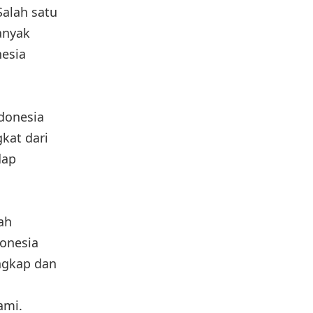
Salah satu
anyak
nesia
ndonesia
kat dari
dap
lah
donesia
ngkap dan
ami.