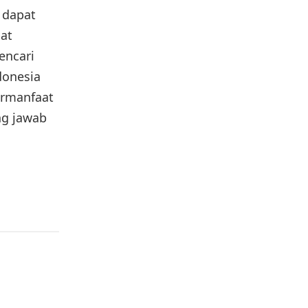
a dapat
at
encari
ndonesia
ermanfaat
ng jawab