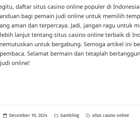
gitu, daftar situs casino online populer di Indonesi
anduan bagi pemain judi online untuk memilih temp
ang aman dan terpercaya. Jadi, jangan ragu untuk m
lebih lanjut tentang situs casino online terbaik di I
emutuskan untuk bergabung. Semoga artikel ini b
 pembaca. Selamat bermain dan tetaplah bertanggu
judi online!
Posted
Tags:
December 10, 2024
Gambling
situs casino online
in