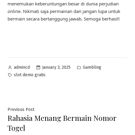
menemukan keberuntungan besar di dunia perjudian
online. Nikmati saja permainan dan jangan lupa untuk
bermain secara bertanggung jawab. Semoga berhasil!
Posted
Posted
January 3, 2025
Gambling
admincd
by
in
Tags:
slot demo gratis
Post
Previous
Previous Post
Rahasia Menang Bermain Nomor
post:
navigation
Togel