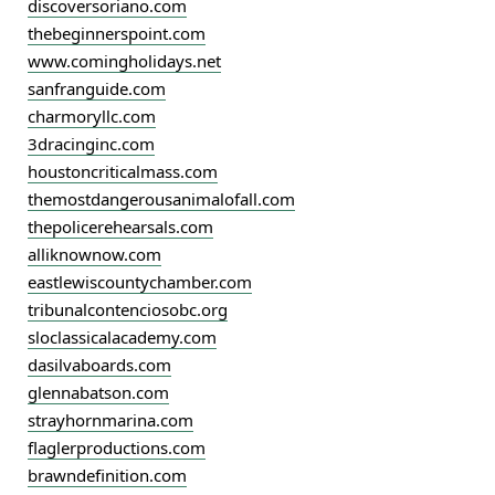
discoversoriano.com
thebeginnerspoint.com
www.comingholidays.net
sanfranguide.com
charmoryllc.com
3dracinginc.com
houstoncriticalmass.com
themostdangerousanimalofall.com
thepolicerehearsals.com
alliknownow.com
eastlewiscountychamber.com
tribunalcontenciosobc.org
sloclassicalacademy.com
dasilvaboards.com
glennabatson.com
strayhornmarina.com
flaglerproductions.com
brawndefinition.com