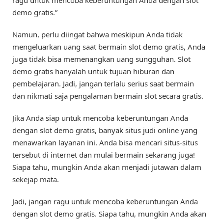
demo gratis.”
Namun, perlu diingat bahwa meskipun Anda tidak
mengeluarkan uang saat bermain slot demo gratis, Anda
juga tidak bisa memenangkan uang sungguhan. Slot
demo gratis hanyalah untuk tujuan hiburan dan
pembelajaran. Jadi, jangan terlalu serius saat bermain
dan nikmati saja pengalaman bermain slot secara gratis.
Jika Anda siap untuk mencoba keberuntungan Anda
dengan slot demo gratis, banyak situs judi online yang
menawarkan layanan ini. Anda bisa mencari situs-situs
tersebut di internet dan mulai bermain sekarang juga!
Siapa tahu, mungkin Anda akan menjadi jutawan dalam
sekejap mata.
Jadi, jangan ragu untuk mencoba keberuntungan Anda
dengan slot demo gratis. Siapa tahu, mungkin Anda akan