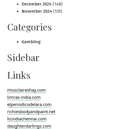
December 2024
(148)
November 2024
(135)
Categories
Gambling
Sidebar
Links
missclaireshay.com
limras-india.com
elperiodicodelara.com
richiesbodyandpaint.net
licindiachennai.com
daughterdarlings.com