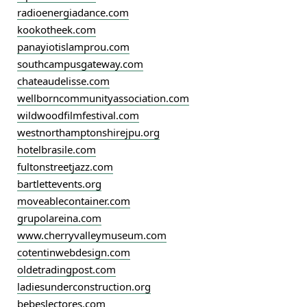
radioenergiadance.com
kookotheek.com
panayiotislamprou.com
southcampusgateway.com
chateaudelisse.com
wellborncommunityassociation.com
wildwoodfilmfestival.com
westnorthamptonshirejpu.org
hotelbrasile.com
fultonstreetjazz.com
bartlettevents.org
moveablecontainer.com
grupolareina.com
www.cherryvalleymuseum.com
cotentinwebdesign.com
oldetradingpost.com
ladiesunderconstruction.org
bebeslectores.com