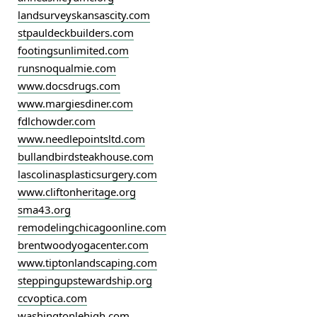
landsurveyskansascity.com
stpauldeckbuilders.com
footingsunlimited.com
runsnoqualmie.com
www.docsdrugs.com
www.margiesdiner.com
fdlchowder.com
www.needlepointsltd.com
bullandbirdsteakhouse.com
lascolinasplasticsurgery.com
www.cliftonheritage.org
sma43.org
remodelingchicagoonline.com
brentwoodyogacenter.com
www.tiptonlandscaping.com
steppingupstewardship.org
ccvoptica.com
washingtonlehigh.com