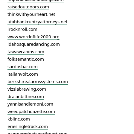
raisedoutdoors.com
thinkwithyourheart.net
utahbankruptcyattorneys.net
irocknroll.com
www.wordoflife2000.org
idahosquaredancing.com
tawawcabins.com
folksemantic.com
sardosbar.com
italianvolt.com
berkshirealarmssystems.com
vizslabrewing.com
dralanbittner.com
yannisandlemoni.com
weedpatchgazette.com
kblinc.com
eriesingletrack.com
pamperedpetsnorthport.com