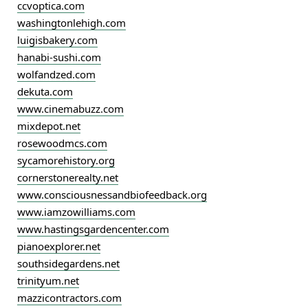
ccvoptica.com
washingtonlehigh.com
luigisbakery.com
hanabi-sushi.com
wolfandzed.com
dekuta.com
www.cinemabuzz.com
mixdepot.net
rosewoodmcs.com
sycamorehistory.org
cornerstonerealty.net
www.consciousnessandbiofeedback.org
www.iamzowilliams.com
www.hastingsgardencenter.com
pianoexplorer.net
southsidegardens.net
trinityum.net
mazzicontractors.com