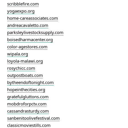
scribblefire.com
yogaexpo.org
home-careassociates.com
andreacavaletto.com
parksleylivestocksupply.com
boisedharmacenter.org
color-agestores.com
wipala.org
loyola-malawi.org
rosychicc.com
outpostboats.com
bytheendoftonight.com
hopeinthecities.org
gratefulgluttons.com
mobdroforpctv.com
cassandrasturdy.com
sanbenitoolivefestival.com
classicmoviestills.com