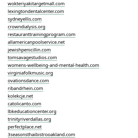
wokteriyakitargetmall.com
lexingtondentalcenter.com
sydneyellis.com
crowndialysis.org
restauranttrainingprogram.com
allamericanpoolservice.net
jewishpenicillin.com
tomsavagestudios.com
womens-wellbeing-and-mental-health.com
virginiafolkmusic.org
ovationsdance.com
ribandrhein.com
kolekcje.net
catolicanto.com
lbkeducationcenter.org
trinityriverdallas.org
perfectplace.net
3seasonsthaibistrooakland.com