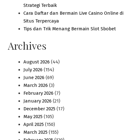
Strategi Terbaik
Cara Daftar dan Bermain Live Casino Online di
Situs Terpercaya
Tips dan Trik Menang Bermain Slot Sbobet
Archives
August 2026
(44)
July 2026
(154)
June 2026
(69)
March 2026
(3)
February 2026
(7)
January 2026
(21)
December 2025
(17)
May 2025
(105)
April 2025
(150)
March 2025
(155)
February 2025
(120)