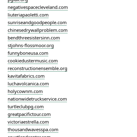
negativespacecleveland.com
liuteriapaoletti.com
sunriseandgoodpeople.com
chinesedrywallproblem.com
bendthreesistersinn.com
stjohns-flossmoor.org
funnyboneusa.com
cookiedustermusic.com
reconstructionensemble.org
kavitafabrics.com
luchavolcanica.com
holycownm.com
nationwidetruckservice.com
turtleclubpg.com
greatpacifictour.com
victoriaestrella.com
thousandwavesspa.com