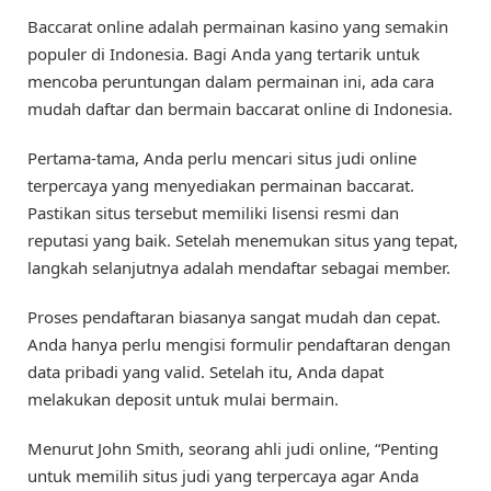
Baccarat online adalah permainan kasino yang semakin
populer di Indonesia. Bagi Anda yang tertarik untuk
mencoba peruntungan dalam permainan ini, ada cara
mudah daftar dan bermain baccarat online di Indonesia.
Pertama-tama, Anda perlu mencari situs judi online
terpercaya yang menyediakan permainan baccarat.
Pastikan situs tersebut memiliki lisensi resmi dan
reputasi yang baik. Setelah menemukan situs yang tepat,
langkah selanjutnya adalah mendaftar sebagai member.
Proses pendaftaran biasanya sangat mudah dan cepat.
Anda hanya perlu mengisi formulir pendaftaran dengan
data pribadi yang valid. Setelah itu, Anda dapat
melakukan deposit untuk mulai bermain.
Menurut John Smith, seorang ahli judi online, “Penting
untuk memilih situs judi yang terpercaya agar Anda