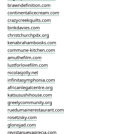
brawndefinition.com
continentalicecream.com
crazycreekquilts.com
binkdavies.com
christchurchpdx.org
kenabrahambooks.com
commune-kitchen.com
amuthefilm.com
lustforlovefilm.com
nicolasjolly.net
infinitasymphonia.com
africanlegalcentre.org
katsusushihouse.com
greelycommunity.org
ruedumainerestaurant.com
rosetzsky.com
glonojad.com
revistanuevagrecia.com