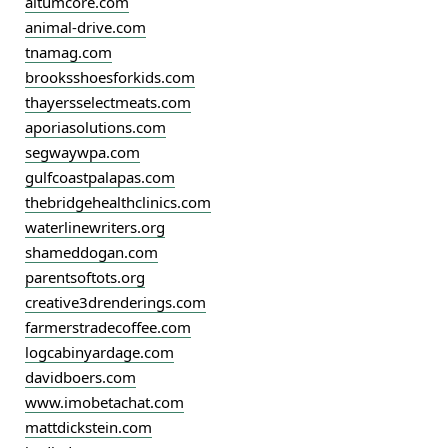
altumcore.com
animal-drive.com
tnamag.com
brooksshoesforkids.com
thayersselectmeats.com
aporiasolutions.com
segwaywpa.com
gulfcoastpalapas.com
thebridgehealthclinics.com
waterlinewriters.org
shameddogan.com
parentsoftots.org
creative3drenderings.com
farmerstradecoffee.com
logcabinyardage.com
davidboers.com
www.imobetachat.com
mattdickstein.com