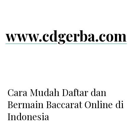
Skip
to
content
www.cdgerba.com
Cara Mudah Daftar dan
Bermain Baccarat Online di
Indonesia