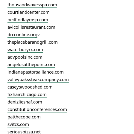
thousandwavesspa.com
courtlandcenter.com
neilfindlaymsp.com
avicollisrestaurant.com
drcconline.org
v
theplacebarandgrill.com
waterburyrx.com
advpoolsinc.com
angelosatthepoint.com
indianapastorsalliance.com
valleyoakssteakcompany.com
caseyswoodshed.com
fixhairchicago.com
denizliesnaf.com
constitutionconferences.com
patthecope.com
svitcs.com
seriouspizza.net