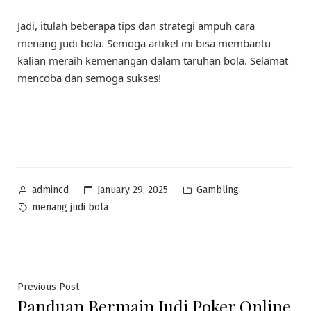
Jadi, itulah beberapa tips dan strategi ampuh cara
menang judi bola. Semoga artikel ini bisa membantu
kalian meraih kemenangan dalam taruhan bola. Selamat
mencoba dan semoga sukses!
Posted
Posted
January 29, 2025
Gambling
admincd
by
in
Tags:
menang judi bola
Post
Previous
Previous Post
Panduan Bermain Judi Poker Online
post: