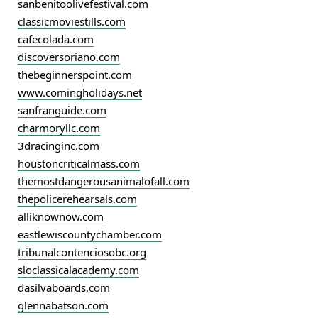
sanbenitoolivefestival.com
classicmoviestills.com
cafecolada.com
discoversoriano.com
thebeginnerspoint.com
www.comingholidays.net
sanfranguide.com
charmoryllc.com
3dracinginc.com
houstoncriticalmass.com
themostdangerousanimalofall.com
thepolicerehearsals.com
alliknownow.com
eastlewiscountychamber.com
tribunalcontenciosobc.org
sloclassicalacademy.com
dasilvaboards.com
glennabatson.com