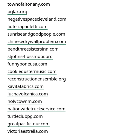
townofaltonany.com
pglax.org
negativespacecleveland.com
liuteriapaoletti.com
sunriseandgoodpeople.com
chinesedrywallproblem.com
bendthreesistersinn.com
stjohns-flossmoor.org
funnyboneusa.com
cookiedustermusic.com
reconstructionensemble.org
kavitafabrics.com
luchavolcanica.com
holycownm.com
nationwidetruckservice.com
turtleclubpg.com
greatpacifictour.com
victoriaestrella.com