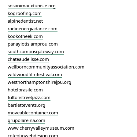
sosanimauxtunisie.org
kogroofing.com
alpinedentist.net
radioenergiadance.com
kookotheek.com
panayiotislamprou.com
southcampusgateway.com
chateaudelisse.com
wellborncommunityassociation.com
wildwoodfilmfestival.com
westnorthamptonshirejpu.org
hotelbrasile.com
fultonstreetjazz.com
bartlettevents.org
moveablecontainer.com
grupolareina.com
www.cherryvalleymuseum.com
cotentinwebdesign.com