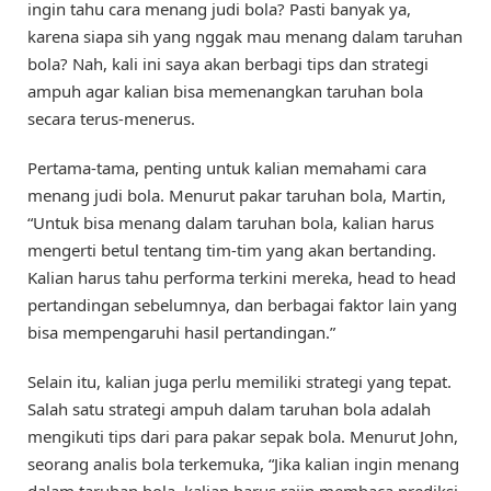
ingin tahu cara menang judi bola? Pasti banyak ya,
karena siapa sih yang nggak mau menang dalam taruhan
bola? Nah, kali ini saya akan berbagi tips dan strategi
ampuh agar kalian bisa memenangkan taruhan bola
secara terus-menerus.
Pertama-tama, penting untuk kalian memahami cara
menang judi bola. Menurut pakar taruhan bola, Martin,
“Untuk bisa menang dalam taruhan bola, kalian harus
mengerti betul tentang tim-tim yang akan bertanding.
Kalian harus tahu performa terkini mereka, head to head
pertandingan sebelumnya, dan berbagai faktor lain yang
bisa mempengaruhi hasil pertandingan.”
Selain itu, kalian juga perlu memiliki strategi yang tepat.
Salah satu strategi ampuh dalam taruhan bola adalah
mengikuti tips dari para pakar sepak bola. Menurut John,
seorang analis bola terkemuka, “Jika kalian ingin menang
dalam taruhan bola, kalian harus rajin membaca prediksi