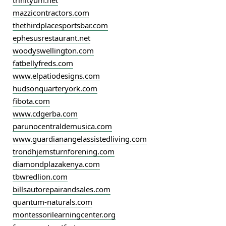
mazzicontractors.com
thethirdplacesportsbar.com
ephesusrestaurant.net
woodyswellington.com
fatbellyfreds.com
www.elpatiodesigns.com
hudsonquarteryork.com
fibota.com
www.cdgerba.com
parunocentraldemusica.com
www.guardianangelassistedliving.com
trondhjemsturnforening.com
diamondplazakenya.com
tbwredlion.com
billsautorepairandsales.com
quantum-naturals.com
montessorilearningcenter.org