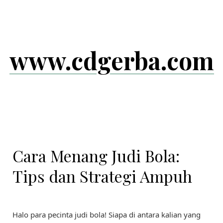
Skip
to
content
www.cdgerba.com
Cara Menang Judi Bola:
Tips dan Strategi Ampuh
Halo para pecinta judi bola! Siapa di antara kalian yang