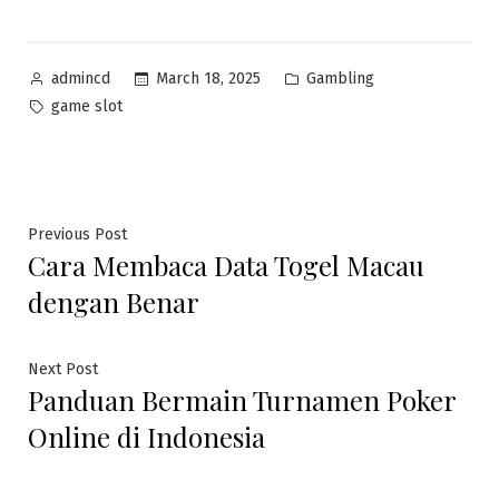
Posted
Posted
March 18, 2025
Gambling
admincd
by
in
Tags:
game slot
Post
Previous
Previous Post
Cara Membaca Data Togel Macau
post:
navigation
dengan Benar
Next
Next Post
Panduan Bermain Turnamen Poker
post:
Online di Indonesia