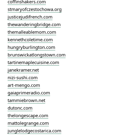
coffinshakers.com
stmaryofczestochowa.org
justicejudifrench.com
thewanderingbridge.com
themalleablemom.com
kennethcoletime.com
hungryburlington.com
brunswickatlongstown.com
tartinemaplecuisine.com
janekramer.net
nizi-sushi.com
art-mengo.com
gaiaprimeradio.com
tammiebrown.net
dutonc.com
thelongescape.com
mattolegrange.com
junglelodgecostarica.com