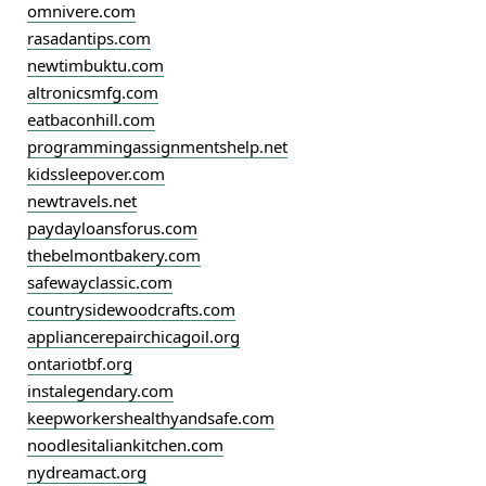
omnivere.com
rasadantips.com
newtimbuktu.com
altronicsmfg.com
eatbaconhill.com
programmingassignmentshelp.net
kidssleepover.com
newtravels.net
paydayloansforus.com
thebelmontbakery.com
safewayclassic.com
countrysidewoodcrafts.com
appliancerepairchicagoil.org
ontariotbf.org
instalegendary.com
keepworkershealthyandsafe.com
noodlesitaliankitchen.com
nydreamact.org