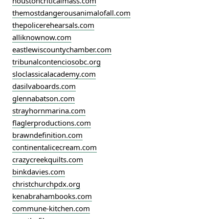
houstoncriticalmass.com
themostdangerousanimalofall.com
thepolicerehearsals.com
alliknownow.com
eastlewiscountychamber.com
tribunalcontenciosobc.org
sloclassicalacademy.com
dasilvaboards.com
glennabatson.com
strayhornmarina.com
flaglerproductions.com
brawndefinition.com
continentalicecream.com
crazycreekquilts.com
binkdavies.com
christchurchpdx.org
kenabrahambooks.com
commune-kitchen.com