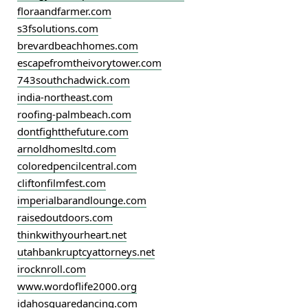
floraandfarmer.com
s3fsolutions.com
brevardbeachhomes.com
escapefromtheivorytower.com
743southchadwick.com
india-northeast.com
roofing-palmbeach.com
dontfightthefuture.com
arnoldhomesltd.com
coloredpencilcentral.com
cliftonfilmfest.com
imperialbarandlounge.com
raisedoutdoors.com
thinkwithyourheart.net
utahbankruptcyattorneys.net
irocknroll.com
www.wordoflife2000.org
idahosquaredancing.com