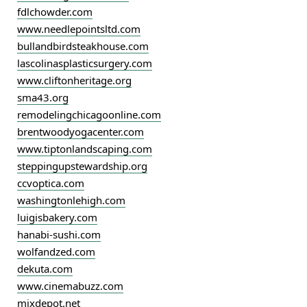
fdlchowder.com
www.needlepointsltd.com
bullandbirdsteakhouse.com
lascolinasplasticsurgery.com
www.cliftonheritage.org
sma43.org
remodelingchicagoonline.com
brentwoodyogacenter.com
www.tiptonlandscaping.com
steppingupstewardship.org
ccvoptica.com
washingtonlehigh.com
luigisbakery.com
hanabi-sushi.com
wolfandzed.com
dekuta.com
www.cinemabuzz.com
mixdepot.net