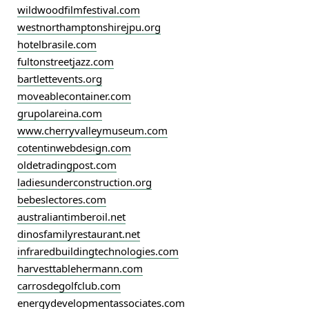
wildwoodfilmfestival.com
westnorthamptonshirejpu.org
hotelbrasile.com
fultonstreetjazz.com
bartlettevents.org
moveablecontainer.com
grupolareina.com
www.cherryvalleymuseum.com
cotentinwebdesign.com
oldetradingpost.com
ladiesunderconstruction.org
bebeslectores.com
australiantimberoil.net
dinosfamilyrestaurant.net
infraredbuildingtechnologies.com
harvesttablehermann.com
carrosdegolfclub.com
energydevelopmentassociates.com