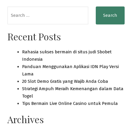
Search
for:
Recent Posts
Rahasia sukses bermain di situs judi Sbobet
Indonesia
Panduan Menggunakan Aplikasi IDN Play Versi
Lama
20 Slot Demo Gratis yang Wajib Anda Coba
Strategi Ampuh Meraih Kemenangan dalam Data
Togel
Tips Bermain Live Online Casino untuk Pemula
Archives