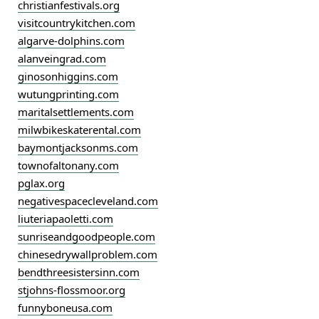
christianfestivals.org
visitcountrykitchen.com
algarve-dolphins.com
alanveingrad.com
ginosonhiggins.com
wutungprinting.com
maritalsettlements.com
milwbikeskaterental.com
baymontjacksonms.com
townofaltonany.com
pglax.org
negativespacecleveland.com
liuteriapaoletti.com
sunriseandgoodpeople.com
chinesedrywallproblem.com
bendthreesistersinn.com
stjohns-flossmoor.org
funnyboneusa.com