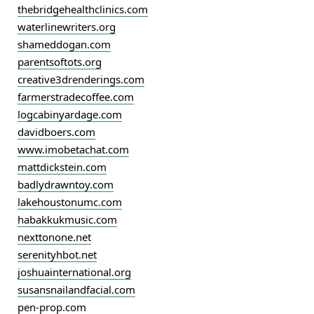
thebridgehealthclinics.com
waterlinewriters.org
shameddogan.com
parentsoftots.org
creative3drenderings.com
farmerstradecoffee.com
logcabinyardage.com
davidboers.com
www.imobetachat.com
mattdickstein.com
badlydrawntoy.com
lakehoustonumc.com
habakkukmusic.com
nexttonone.net
serenityhbot.net
joshuainternational.org
susansnailandfacial.com
pen-prop.com