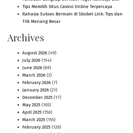
Tips Memilih Situs Casino Online Terpercaya
Rahasia Sukses Bermain di Sbobet Link: Tips dan
Trik Menang Besar
Archives
August 2026
(49)
July 2026
(154)
June 2026
(69)
March 2026
(3)
February 2026
(7)
January 2026
(21)
December 2025
(17)
May 2025
(105)
April 2025
(150)
March 2025
(155)
February 2025
(120)