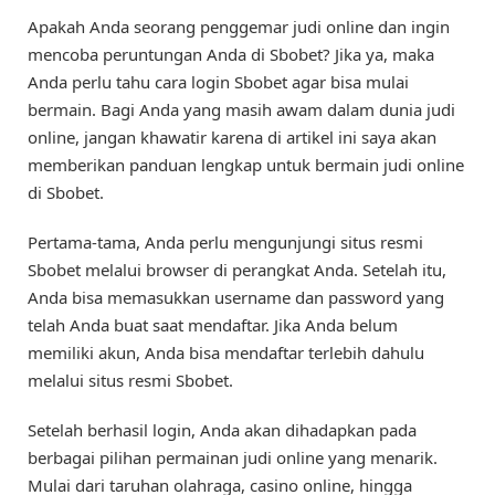
Apakah Anda seorang penggemar judi online dan ingin
mencoba peruntungan Anda di Sbobet? Jika ya, maka
Anda perlu tahu cara login Sbobet agar bisa mulai
bermain. Bagi Anda yang masih awam dalam dunia judi
online, jangan khawatir karena di artikel ini saya akan
memberikan panduan lengkap untuk bermain judi online
di Sbobet.
Pertama-tama, Anda perlu mengunjungi situs resmi
Sbobet melalui browser di perangkat Anda. Setelah itu,
Anda bisa memasukkan username dan password yang
telah Anda buat saat mendaftar. Jika Anda belum
memiliki akun, Anda bisa mendaftar terlebih dahulu
melalui situs resmi Sbobet.
Setelah berhasil login, Anda akan dihadapkan pada
berbagai pilihan permainan judi online yang menarik.
Mulai dari taruhan olahraga, casino online, hingga