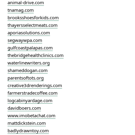
animal-drive.com
tnamag.com
brooksshoesforkids.com
thayersselectmeats.com
aporiasolutions.com
segwaywpa.com
gulfcoastpalapas.com
thebridgehealthclinics.com
waterlinewriters.org
shameddogan.com
parentsoftots.org
creative3drenderings.com
farmerstradecoffee.com
logcabinyardage.com
davidboers.com
www.imobetachat.com
mattdickstein.com
badlydrawntoy.com