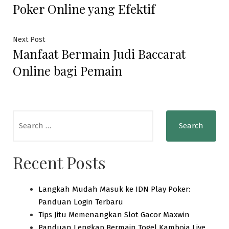
navigation
Poker Online yang Efektif
Next
Next Post
Manfaat Bermain Judi Baccarat
post:
Online bagi Pemain
Search
for:
Recent Posts
Langkah Mudah Masuk ke IDN Play Poker:
Panduan Login Terbaru
Tips Jitu Memenangkan Slot Gacor Maxwin
Panduan Lengkap Bermain Togel Kamboja Live