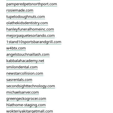
pamperedpetsnorthport.com
rosiemade.com
tupelodoughnuts.com
olathekidsdentistry.com
hanleyfuneralhomeinc.com
mejorpaquetesorlando.com
1stand10sportsbarandgrill.com
w4btx.com
angelstouchnaillash.com
kabbalahacademy.net
smilondental.com
newstarcollision.com
sasrentals.com
secondsighttechnology.com
michaelsarver.com
greengeckogrocer.com
hlathome-staging.com
wokteriyakitargetmall.com