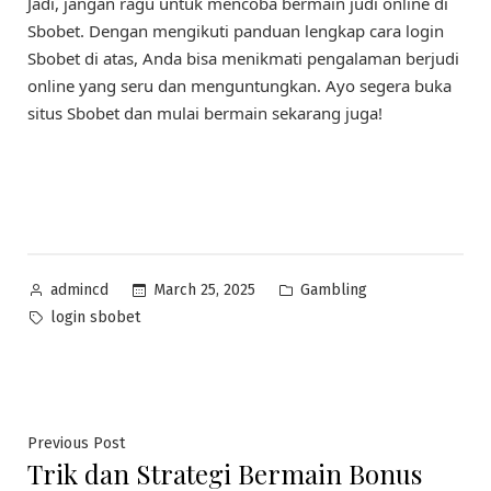
Jadi, jangan ragu untuk mencoba bermain judi online di
Sbobet. Dengan mengikuti panduan lengkap cara login
Sbobet di atas, Anda bisa menikmati pengalaman berjudi
online yang seru dan menguntungkan. Ayo segera buka
situs Sbobet dan mulai bermain sekarang juga!
Posted
Posted
March 25, 2025
Gambling
admincd
by
in
Tags:
login sbobet
Post
Previous
Previous Post
Trik dan Strategi Bermain Bonus
post: