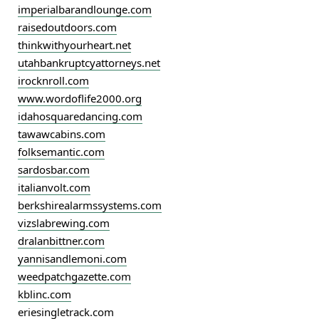
imperialbarandlounge.com
raisedoutdoors.com
thinkwithyourheart.net
utahbankruptcyattorneys.net
irocknroll.com
www.wordoflife2000.org
idahosquaredancing.com
tawawcabins.com
folksemantic.com
sardosbar.com
italianvolt.com
berkshirealarmssystems.com
vizslabrewing.com
dralanbittner.com
yannisandlemoni.com
weedpatchgazette.com
kblinc.com
eriesingletrack.com