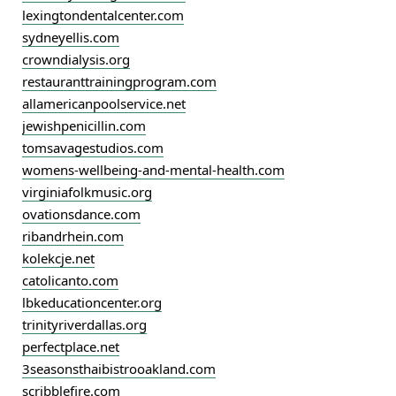
lexingtondentalcenter.com
sydneyellis.com
crowndialysis.org
restauranttrainingprogram.com
allamericanpoolservice.net
jewishpenicillin.com
tomsavagestudios.com
womens-wellbeing-and-mental-health.com
virginiafolkmusic.org
ovationsdance.com
ribandrhein.com
kolekcje.net
catolicanto.com
lbkeducationcenter.org
trinityriverdallas.org
perfectplace.net
3seasonsthaibistrooakland.com
scribblefire.com