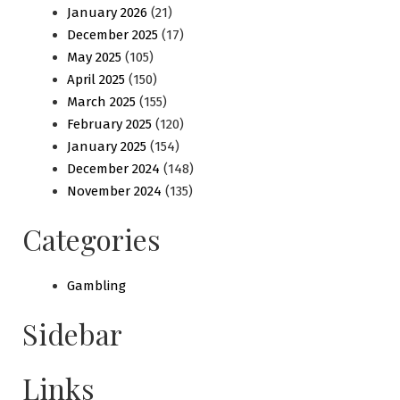
January 2026
(21)
December 2025
(17)
May 2025
(105)
April 2025
(150)
March 2025
(155)
February 2025
(120)
January 2025
(154)
December 2024
(148)
November 2024
(135)
Categories
Gambling
Sidebar
Links