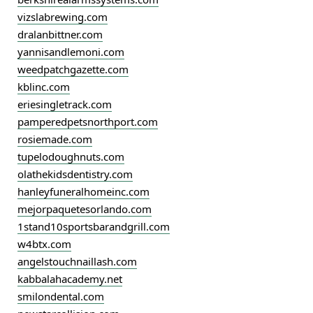
vizslabrewing.com
dralanbittner.com
yannisandlemoni.com
weedpatchgazette.com
kblinc.com
eriesingletrack.com
pamperedpetsnorthport.com
rosiemade.com
tupelodoughnuts.com
olathekidsdentistry.com
hanleyfuneralhomeinc.com
mejorpaquetesorlando.com
1stand10sportsbarandgrill.com
w4btx.com
angelstouchnaillash.com
kabbalahacademy.net
smilondental.com