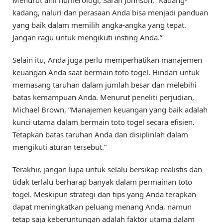
kadang, naluri dan perasaan Anda bisa menjadi panduan
yang baik dalam memilih angka-angka yang tepat.
Jangan ragu untuk mengikuti insting Anda.”
Selain itu, Anda juga perlu memperhatikan manajemen
keuangan Anda saat bermain toto togel. Hindari untuk
memasang taruhan dalam jumlah besar dan melebihi
batas kemampuan Anda. Menurut peneliti perjudian,
Michael Brown, “Manajemen keuangan yang baik adalah
kunci utama dalam bermain toto togel secara efisien.
Tetapkan batas taruhan Anda dan disiplinlah dalam
mengikuti aturan tersebut.”
Terakhir, jangan lupa untuk selalu bersikap realistis dan
tidak terlalu berharap banyak dalam permainan toto
togel. Meskipun strategi dan tips yang Anda terapkan
dapat meningkatkan peluang menang Anda, namun
tetap saja keberuntungan adalah faktor utama dalam