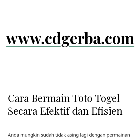
Skip
to
content
www.cdgerba.com
Cara Bermain Toto Togel
Secara Efektif dan Efisien
Anda mungkin sudah tidak asing lagi dengan permainan