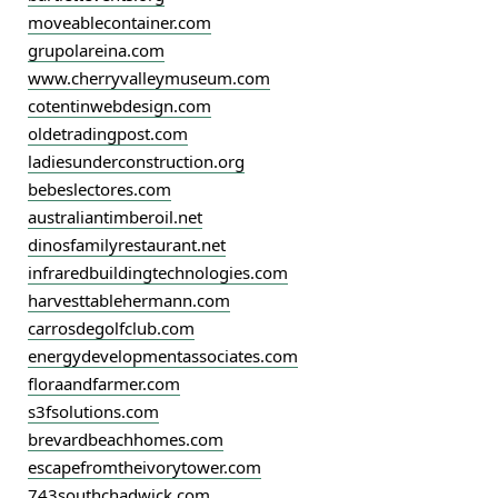
moveablecontainer.com
grupolareina.com
www.cherryvalleymuseum.com
cotentinwebdesign.com
oldetradingpost.com
ladiesunderconstruction.org
bebeslectores.com
australiantimberoil.net
dinosfamilyrestaurant.net
infraredbuildingtechnologies.com
harvesttablehermann.com
carrosdegolfclub.com
energydevelopmentassociates.com
floraandfarmer.com
s3fsolutions.com
brevardbeachhomes.com
escapefromtheivorytower.com
743southchadwick.com