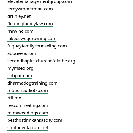
elevatemanagementgroup.com
leroyzimmerman.com
drfinley.net
flemingfamilylaw.com
rnrwine.com
lakeoswegorowing.com
fuquayfamilycounseling.com
agouveia.com
secondbaptistchurchofolathe.org
mymseo.org
chhpac.com
dharmadogtraining.com
motionaudiotx.com
rttl.me
rescomheating.com
mimiweddings.com
besthostinnkansascity.com
smithdentalcare.net