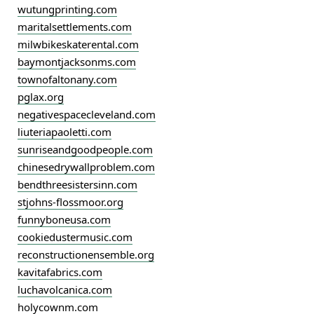
wutungprinting.com
maritalsettlements.com
milwbikeskaterental.com
baymontjacksonms.com
townofaltonany.com
pglax.org
negativespacecleveland.com
liuteriapaoletti.com
sunriseandgoodpeople.com
chinesedrywallproblem.com
bendthreesistersinn.com
stjohns-flossmoor.org
funnyboneusa.com
cookiedustermusic.com
reconstructionensemble.org
kavitafabrics.com
luchavolcanica.com
holycownm.com