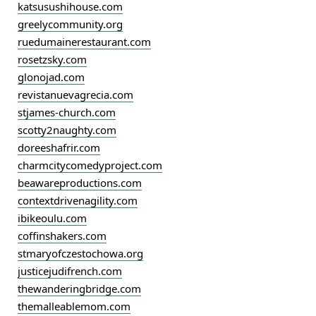
katsusushihouse.com
greelycommunity.org
ruedumainerestaurant.com
rosetzsky.com
glonojad.com
revistanuevagrecia.com
stjames-church.com
scotty2naughty.com
doreeshafrir.com
charmcitycomedyproject.com
beawareproductions.com
contextdrivenagility.com
ibikeoulu.com
coffinshakers.com
stmaryofczestochowa.org
justicejudifrench.com
thewanderingbridge.com
themalleablemom.com