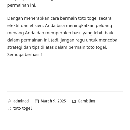
permainan ini.
Dengan menerapkan cara bermain toto togel secara
efektif dan efisien, Anda bisa meningkatkan peluang
menang Anda dan memperoleh hasil yang lebih baik
dalam permainan ini. Jadi, jangan ragu untuk mencoba
strategi dan tips di atas dalam bermain toto togel.
Semoga berhasil!
Posted
Posted
March 9, 2025
Gambling
admincd
by
in
Tags:
toto togel