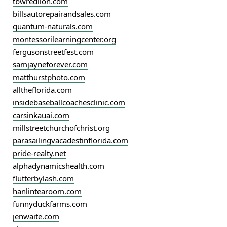
tbwredlion.com
billsautorepairandsales.com
quantum-naturals.com
montessorilearningcenter.org
fergusonstreetfest.com
samjayneforever.com
matthurstphoto.com
alltheflorida.com
insidebaseballcoachesclinic.com
carsinkauai.com
millstreetchurchofchrist.org
parasailingvacadestinflorida.com
pride-realty.net
alphadynamicshealth.com
flutterbylash.com
hanlintearoom.com
funnyduckfarms.com
jenwaite.com