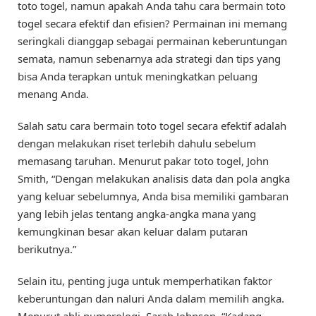
toto togel, namun apakah Anda tahu cara bermain toto
togel secara efektif dan efisien? Permainan ini memang
seringkali dianggap sebagai permainan keberuntungan
semata, namun sebenarnya ada strategi dan tips yang
bisa Anda terapkan untuk meningkatkan peluang
menang Anda.
Salah satu cara bermain toto togel secara efektif adalah
dengan melakukan riset terlebih dahulu sebelum
memasang taruhan. Menurut pakar toto togel, John
Smith, “Dengan melakukan analisis data dan pola angka
yang keluar sebelumnya, Anda bisa memiliki gambaran
yang lebih jelas tentang angka-angka mana yang
kemungkinan besar akan keluar dalam putaran
berikutnya.”
Selain itu, penting juga untuk memperhatikan faktor
keberuntungan dan naluri Anda dalam memilih angka.
Menurut ahli numerologi, Sarah Johnson, “Kadang-