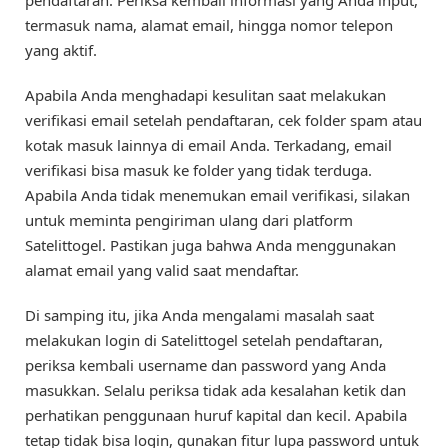
termasuk nama, alamat email, hingga nomor telepon
yang aktif.
Apabila Anda menghadapi kesulitan saat melakukan
verifikasi email setelah pendaftaran, cek folder spam atau
kotak masuk lainnya di email Anda. Terkadang, email
verifikasi bisa masuk ke folder yang tidak terduga.
Apabila Anda tidak menemukan email verifikasi, silakan
untuk meminta pengiriman ulang dari platform
Satelittogel. Pastikan juga bahwa Anda menggunakan
alamat email yang valid saat mendaftar.
Di samping itu, jika Anda mengalami masalah saat
melakukan login di Satelittogel setelah pendaftaran,
periksa kembali username dan password yang Anda
masukkan. Selalu periksa tidak ada kesalahan ketik dan
perhatikan penggunaan huruf kapital dan kecil. Apabila
tetap tidak bisa login, gunakan fitur lupa password untuk