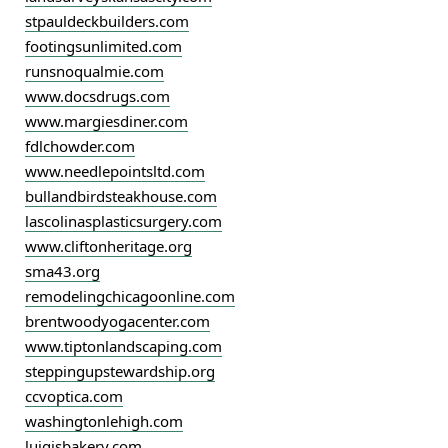
stpauldeckbuilders.com
footingsunlimited.com
runsnoqualmie.com
www.docsdrugs.com
www.margiesdiner.com
fdlchowder.com
www.needlepointsltd.com
bullandbirdsteakhouse.com
lascolinasplasticsurgery.com
www.cliftonheritage.org
sma43.org
remodelingchicagoonline.com
brentwoodyogacenter.com
www.tiptonlandscaping.com
steppingupstewardship.org
ccvoptica.com
washingtonlehigh.com
luigisbakery.com