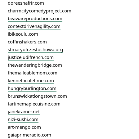
doreeshafrir.com
charmcitycomedyproject.com
beawareproductions.com
contextdrivenagility.com
ibikeoulu.com
coffinshakers.com
stmaryofczestochowa.org
justicejudifrench.com
thewanderingbridge.com
themalleablemom.com
kennethcoletime.com
hungryburlington.com
brunswickatlongstown.com
tartinemaplecuisine.com
janekramer.net
nizi-sushi.com
art-mengo.com
gaiaprimeradio.com