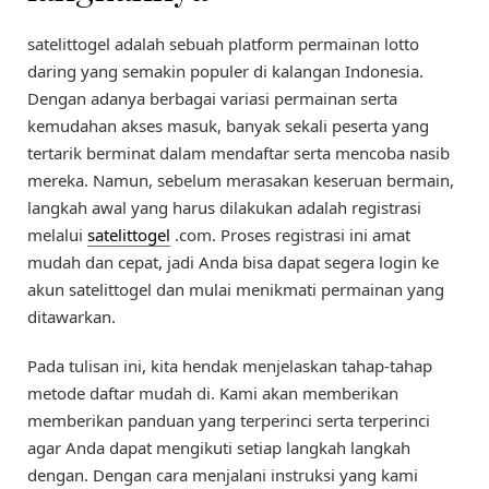
satelittogel adalah sebuah platform permainan lotto
daring yang semakin populer di kalangan Indonesia.
Dengan adanya berbagai variasi permainan serta
kemudahan akses masuk, banyak sekali peserta yang
tertarik berminat dalam mendaftar serta mencoba nasib
mereka. Namun, sebelum merasakan keseruan bermain,
langkah awal yang harus dilakukan adalah registrasi
melalui
satelittogel
.com. Proses registrasi ini amat
mudah dan cepat, jadi Anda bisa dapat segera login ke
akun satelittogel dan mulai menikmati permainan yang
ditawarkan.
Pada tulisan ini, kita hendak menjelaskan tahap-tahap
metode daftar mudah di. Kami akan memberikan
memberikan panduan yang terperinci serta terperinci
agar Anda dapat mengikuti setiap langkah langkah
dengan. Dengan cara menjalani instruksi yang kami