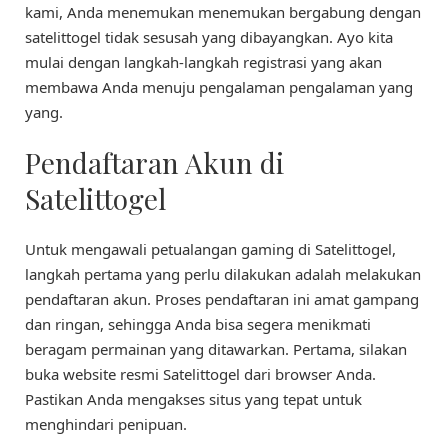
kami, Anda menemukan menemukan bergabung dengan
satelittogel tidak sesusah yang dibayangkan. Ayo kita
mulai dengan langkah-langkah registrasi yang akan
membawa Anda menuju pengalaman pengalaman yang
yang.
Pendaftaran Akun di
Satelittogel
Untuk mengawali petualangan gaming di Satelittogel,
langkah pertama yang perlu dilakukan adalah melakukan
pendaftaran akun. Proses pendaftaran ini amat gampang
dan ringan, sehingga Anda bisa segera menikmati
beragam permainan yang ditawarkan. Pertama, silakan
buka website resmi Satelittogel dari browser Anda.
Pastikan Anda mengakses situs yang tepat untuk
menghindari penipuan.