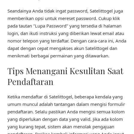
Seandainya Anda tidak ingat password, Satelittogel juga
memberikan opsi untuk mereset password. Cukup klik
pada tautan "Lupa Password" yang tersedia di halaman
login, dan ikuti instruksi yang diberikan lewat email atau
nomor telepon yang terdaftar. Dengan cara-cara ini, Anda
dapat dengan cepat mengakses akun Satelittogel dan
menikmati berbagai permainan yang ditawarkan.
Tips Menangani Kesulitan Saat
Pendaftaran
Ketika mendaftar di Satelittogel, beberapa kendala yang
umum muncul adalah tantangan dalam mengisi formulir
pendaftaran. Selalu pastikan Anda mengisi semua kolom
yang diperlukan dengan data yang valid. Jika ada kolom
yang kurang tepat, sistem akan menolak pengajuan
pendaftaran. Periksa kembali informasi yang Anda input,