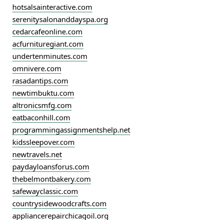
hotsalsainteractive.com
serenitysalonanddayspa.org
cedarcafeonline.com
acfurnituregiant.com
undertenminutes.com
omnivere.com
rasadantips.com
newtimbuktu.com
altronicsmfg.com
eatbaconhill.com
programmingassignmentshelp.net
kidssleepover.com
newtravels.net
paydayloansforus.com
thebelmontbakery.com
safewayclassic.com
countrysidewoodcrafts.com
appliancerepairchicagoil.org