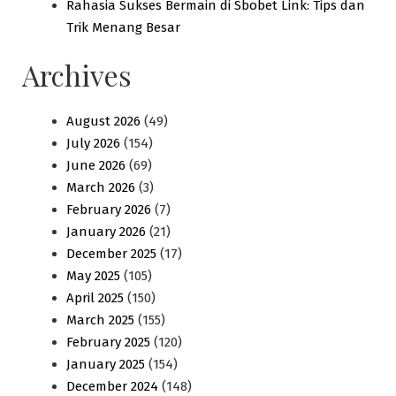
Rahasia Sukses Bermain di Sbobet Link: Tips dan
Trik Menang Besar
Archives
August 2026
(49)
July 2026
(154)
June 2026
(69)
March 2026
(3)
February 2026
(7)
January 2026
(21)
December 2025
(17)
May 2025
(105)
April 2025
(150)
March 2025
(155)
February 2025
(120)
January 2025
(154)
December 2024
(148)