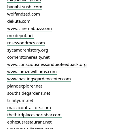
hanabi-sushi.com
wolfandzed.com
dekuta.com
www.cinemabuzz.com
mixdepot.net
rosewoodmcs.com
sycamorehistory.org
cornerstonerealty.net
www.consciousnessandbiofeedback.org
www.iamzowilliams.com
www.hastingsgardencenter.com
pianoexplorer.net
southsidegardens.net
trinityum.net
mazzicontractors.com
thethirdplacesportsbar.com
ephesusrestaurant.net
woodyswellington.com