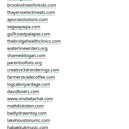
brooksshoesforkids.com
thayersselectmeats.com
aporiasolutions.com
segwaywpa.com
gulfcoastpalapas.com
thebridgehealthclinics.com
waterlinewriters.org
shameddogan.com
parentsoftots.org
creative3drenderings.com
farmerstradecoffee.com
logcabinyardage.com
davidboers.com
www.imobetachat.com
mattdickstein.com
badlydrawntoy.com
lakehoustonumc.com
habakkukmusic.com