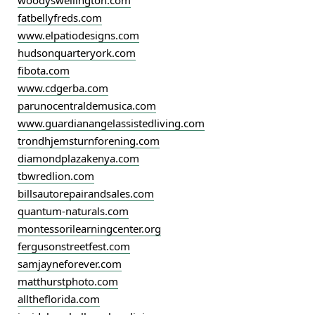
fatbellyfreds.com
www.elpatiodesigns.com
hudsonquarteryork.com
fibota.com
www.cdgerba.com
parunocentraldemusica.com
www.guardianangelassistedliving.com
trondhjemsturnforening.com
diamondplazakenya.com
tbwredlion.com
billsautorepairandsales.com
quantum-naturals.com
montessorilearningcenter.org
fergusonstreetfest.com
samjayneforever.com
matthurstphoto.com
alltheflorida.com