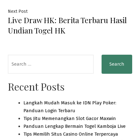
Next
Next Post
Live Draw HK: Berita Terbaru Hasil
post:
Undian Togel HK
Search
for:
Recent Posts
Langkah Mudah Masuk ke IDN Play Poker:
Panduan Login Terbaru
Tips Jitu Memenangkan Slot Gacor Maxwin
Panduan Lengkap Bermain Togel Kamboja Live
Tips Memilih Situs Casino Online Terpercaya