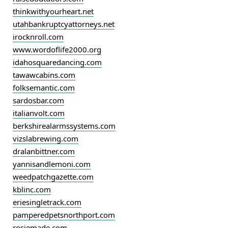
thinkwithyourheart.net
utahbankruptcyattorneys.net
irocknroll.com
www.wordoflife2000.org
idahosquaredancing.com
tawawcabins.com
folksemantic.com
sardosbar.com
italianvolt.com
berkshirealarmssystems.com
vizslabrewing.com
dralanbittner.com
yannisandlemoni.com
weedpatchgazette.com
kblinc.com
eriesingletrack.com
pamperedpetsnorthport.com
rosiemade.com