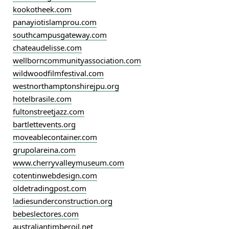
kookotheek.com
panayiotislamprou.com
southcampusgateway.com
chateaudelisse.com
wellborncommunityassociation.com
wildwoodfilmfestival.com
westnorthamptonshirejpu.org
hotelbrasile.com
fultonstreetjazz.com
bartlettevents.org
moveablecontainer.com
grupolareina.com
www.cherryvalleymuseum.com
cotentinwebdesign.com
oldetradingpost.com
ladiesunderconstruction.org
bebeslectores.com
australiantimberoil.net