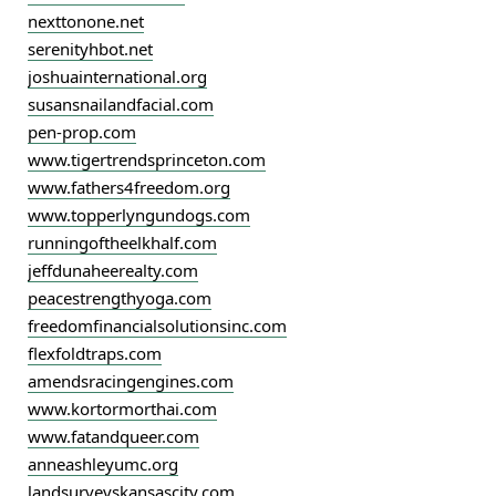
nexttonone.net
serenityhbot.net
joshuainternational.org
susansnailandfacial.com
pen-prop.com
www.tigertrendsprinceton.com
www.fathers4freedom.org
www.topperlyngundogs.com
runningoftheelkhalf.com
jeffdunaheerealty.com
peacestrengthyoga.com
freedomfinancialsolutionsinc.com
flexfoldtraps.com
amendsracingengines.com
www.kortormorthai.com
www.fatandqueer.com
anneashleyumc.org
landsurveyskansascity.com