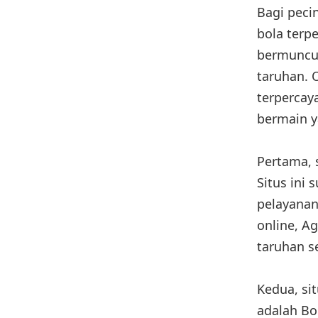
Bagi peci
bola terp
bermuncul
taruhan. 
terpercay
bermain y
Pertama, 
Situs ini
pelayanan
online, A
taruhan s
Kedua, si
adalah Bo