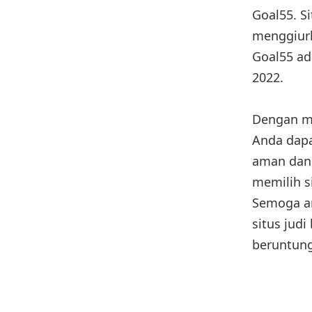
Goal55. S
menggiurk
Goal55 ada
2022.
Dengan mem
Anda dapa
aman dan 
memilih s
Semoga a
situs jud
beruntung