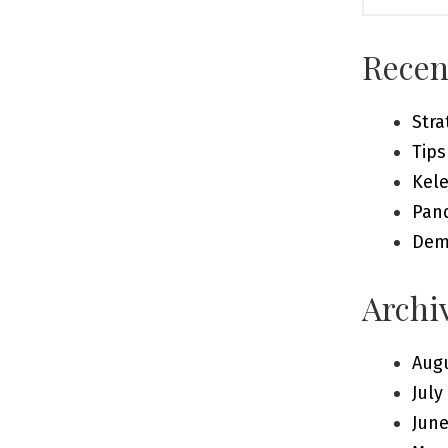
Recen
Str
Tips
Kel
Pan
Dem
Archi
Aug
July
June