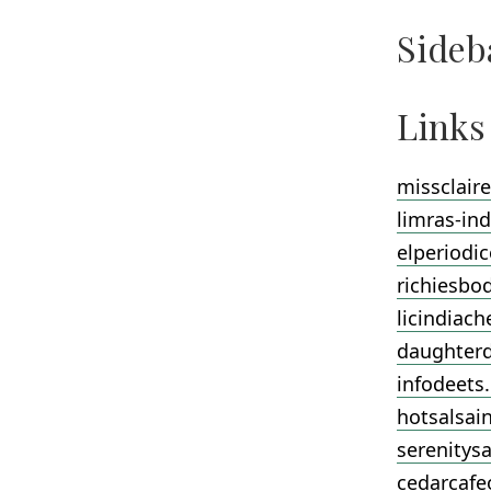
Sideb
Links
missclair
limras-in
elperiodi
richiesbo
licindiac
daughterd
infodeets
hotsalsai
serenitys
cedarcafe