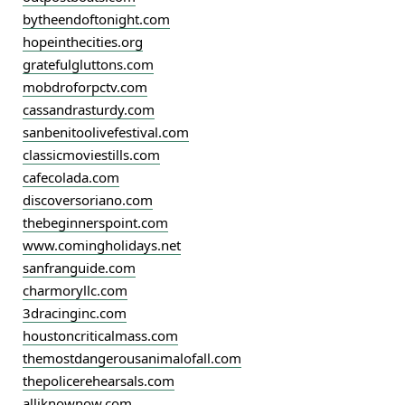
bytheendoftonight.com
hopeinthecities.org
gratefulgluttons.com
mobdroforpctv.com
cassandrasturdy.com
sanbenitoolivefestival.com
classicmoviestills.com
cafecolada.com
discoversoriano.com
thebeginnerspoint.com
www.comingholidays.net
sanfranguide.com
charmoryllc.com
3dracinginc.com
houstoncriticalmass.com
themostdangerousanimalofall.com
thepolicerehearsals.com
alliknownow.com