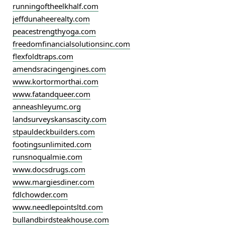
runningoftheelkhalf.com
jeffdunaheerealty.com
peacestrengthyoga.com
freedomfinancialsolutionsinc.com
flexfoldtraps.com
amendsracingengines.com
www.kortormorthai.com
www.fatandqueer.com
anneashleyumc.org
landsurveyskansascity.com
stpauldeckbuilders.com
footingsunlimited.com
runsnoqualmie.com
www.docsdrugs.com
www.margiesdiner.com
fdlchowder.com
www.needlepointsltd.com
bullandbirdsteakhouse.com