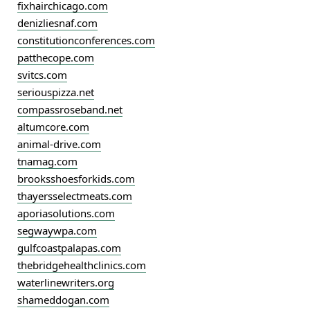
fixhairchicago.com
denizliesnaf.com
constitutionconferences.com
patthecope.com
svitcs.com
seriouspizza.net
compassroseband.net
altumcore.com
animal-drive.com
tnamag.com
brooksshoesforkids.com
thayersselectmeats.com
aporiasolutions.com
segwaywpa.com
gulfcoastpalapas.com
thebridgehealthclinics.com
waterlinewriters.org
shameddogan.com