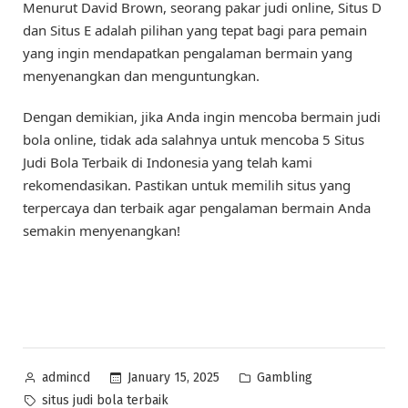
Menurut David Brown, seorang pakar judi online, Situs D
dan Situs E adalah pilihan yang tepat bagi para pemain
yang ingin mendapatkan pengalaman bermain yang
menyenangkan dan menguntungkan.
Dengan demikian, jika Anda ingin mencoba bermain judi
bola online, tidak ada salahnya untuk mencoba 5 Situs
Judi Bola Terbaik di Indonesia yang telah kami
rekomendasikan. Pastikan untuk memilih situs yang
terpercaya dan terbaik agar pengalaman bermain Anda
semakin menyenangkan!
Posted
Posted
January 15, 2025
Gambling
admincd
by
in
Tags:
situs judi bola terbaik