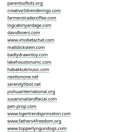
parentsoftots.org
creative3drenderings.com
farmerstradecoffee.com
logcabinyardage.com
davidboers.com
www.imobetachat.com
mattdickstein.com
badlydrawntoy.com
lakehoustonumc.com
habakkukmusic.com
nexttonone.net
serenityhbot.net
joshuainternational.org
susansnailandfacial.com
pen-prop.com
www.tigertrendsprinceton.com
www.fathers4freedom.org
www.topperlyngundogs.com