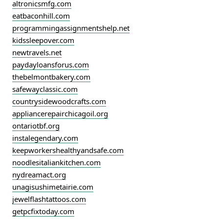
altronicsmfg.com
eatbaconhill.com
programmingassignmentshelp.net
kidssleepover.com
newtravels.net
paydayloansforus.com
thebelmontbakery.com
safewayclassic.com
countrysidewoodcrafts.com
appliancerepairchicagoil.org
ontariotbf.org
instalegendary.com
keepworkershealthyandsafe.com
noodlesitaliankitchen.com
nydreamact.org
unagisushimetairie.com
jewelflashtattoos.com
getpcfixtoday.com