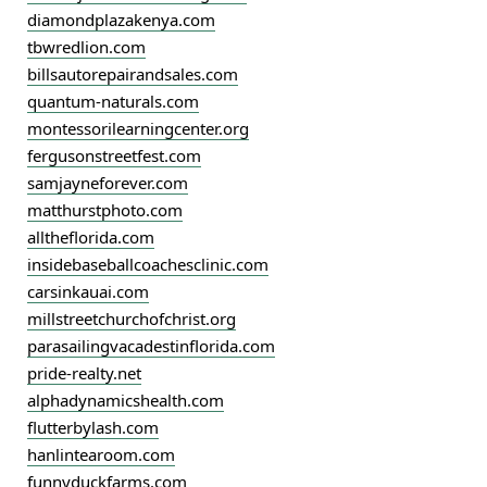
diamondplazakenya.com
tbwredlion.com
billsautorepairandsales.com
quantum-naturals.com
montessorilearningcenter.org
fergusonstreetfest.com
samjayneforever.com
matthurstphoto.com
alltheflorida.com
insidebaseballcoachesclinic.com
carsinkauai.com
millstreetchurchofchrist.org
parasailingvacadestinflorida.com
pride-realty.net
alphadynamicshealth.com
flutterbylash.com
hanlintearoom.com
funnyduckfarms.com