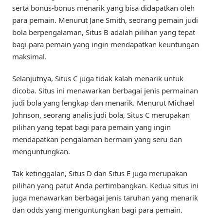
serta bonus-bonus menarik yang bisa didapatkan oleh
para pemain. Menurut Jane Smith, seorang pemain judi
bola berpengalaman, Situs B adalah pilihan yang tepat
bagi para pemain yang ingin mendapatkan keuntungan
maksimal.
Selanjutnya, Situs C juga tidak kalah menarik untuk
dicoba. Situs ini menawarkan berbagai jenis permainan
judi bola yang lengkap dan menarik. Menurut Michael
Johnson, seorang analis judi bola, Situs C merupakan
pilihan yang tepat bagi para pemain yang ingin
mendapatkan pengalaman bermain yang seru dan
menguntungkan.
Tak ketinggalan, Situs D dan Situs E juga merupakan
pilihan yang patut Anda pertimbangkan. Kedua situs ini
juga menawarkan berbagai jenis taruhan yang menarik
dan odds yang menguntungkan bagi para pemain.