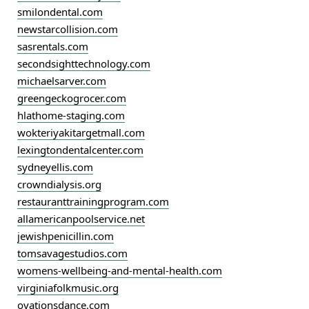
smilondental.com
newstarcollision.com
sasrentals.com
secondsighttechnology.com
michaelsarver.com
greengeckogrocer.com
hlathome-staging.com
wokteriyakitargetmall.com
lexingtondentalcenter.com
sydneyellis.com
crowndialysis.org
restauranttrainingprogram.com
allamericanpoolservice.net
jewishpenicillin.com
tomsavagestudios.com
womens-wellbeing-and-mental-health.com
virginiafolkmusic.org
ovationsdance.com