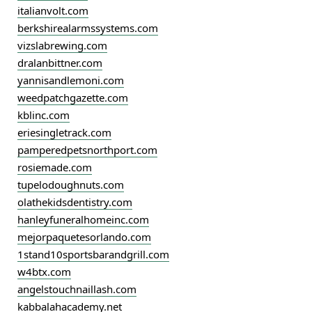
italianvolt.com
berkshirealarmssystems.com
vizslabrewing.com
dralanbittner.com
yannisandlemoni.com
weedpatchgazette.com
kblinc.com
eriesingletrack.com
pamperedpetsnorthport.com
rosiemade.com
tupelodoughnuts.com
olathekidsdentistry.com
hanleyfuneralhomeinc.com
mejorpaquetesorlando.com
1stand10sportsbarandgrill.com
w4btx.com
angelstouchnaillash.com
kabbalahacademy.net