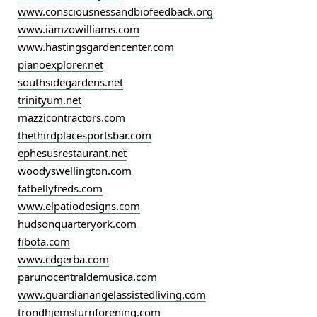
www.consciousnessandbiofeedback.org
www.iamzowilliams.com
www.hastingsgardencenter.com
pianoexplorer.net
southsidegardens.net
trinityum.net
mazzicontractors.com
thethirdplacesportsbar.com
ephesusrestaurant.net
woodyswellington.com
fatbellyfreds.com
www.elpatiodesigns.com
hudsonquarteryork.com
fibota.com
www.cdgerba.com
parunocentraldemusica.com
www.guardianangelassistedliving.com
trondhjemsturnforening.com