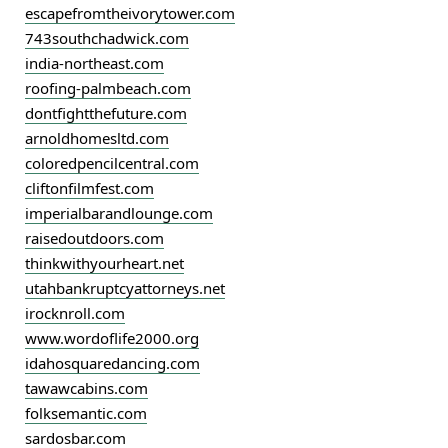
escapefromtheivorytower.com
743southchadwick.com
india-northeast.com
roofing-palmbeach.com
dontfightthefuture.com
arnoldhomesltd.com
coloredpencilcentral.com
cliftonfilmfest.com
imperialbarandlounge.com
raisedoutdoors.com
thinkwithyourheart.net
utahbankruptcyattorneys.net
irocknroll.com
www.wordoflife2000.org
idahosquaredancing.com
tawawcabins.com
folksemantic.com
sardosbar.com