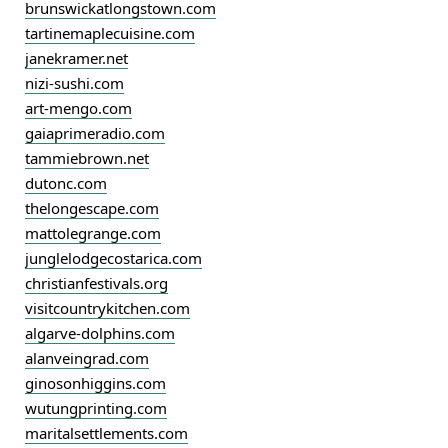
brunswickatlongstown.com
tartinemaplecuisine.com
janekramer.net
nizi-sushi.com
art-mengo.com
gaiaprimeradio.com
tammiebrown.net
dutonc.com
thelongescape.com
mattolegrange.com
junglelodgecostarica.com
christianfestivals.org
visitcountrykitchen.com
algarve-dolphins.com
alanveingrad.com
ginosonhiggins.com
wutungprinting.com
maritalsettlements.com