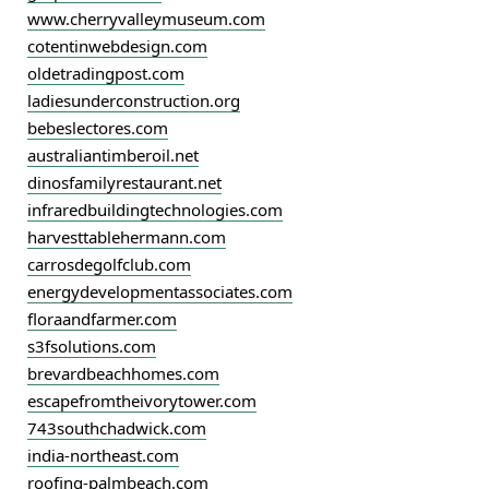
www.cherryvalleymuseum.com
cotentinwebdesign.com
oldetradingpost.com
ladiesunderconstruction.org
bebeslectores.com
australiantimberoil.net
dinosfamilyrestaurant.net
infraredbuildingtechnologies.com
harvesttablehermann.com
carrosdegolfclub.com
energydevelopmentassociates.com
floraandfarmer.com
s3fsolutions.com
brevardbeachhomes.com
escapefromtheivorytower.com
743southchadwick.com
india-northeast.com
roofing-palmbeach.com