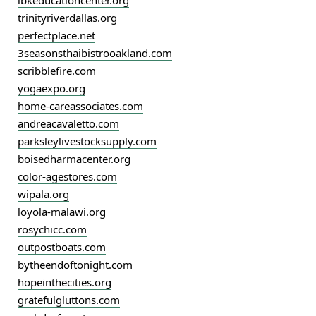
lbkeducationcenter.org
trinityriverdallas.org
perfectplace.net
3seasonsthaibistrooakland.com
scribblefire.com
yogaexpo.org
home-careassociates.com
andreacavaletto.com
parksleylivestocksupply.com
boisedharmacenter.org
color-agestores.com
wipala.org
loyola-malawi.org
rosychicc.com
outpostboats.com
bytheendoftonight.com
hopeinthecities.org
gratefulgluttons.com