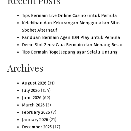
Recent Posts
Tips Bermain Live Online Casino untuk Pemula
Kelebihan dan Kekurangan Menggunakan Situs
Sbobet Alternatif
Panduan Bermain Agen IDN Play untuk Pemula
Demo Slot Zeus: Cara Bermain dan Menang Besar
Tips Bermain Togel Jepang agar Selalu Untung
Archives
August 2026
(31)
July 2026
(154)
June 2026
(69)
March 2026
(3)
February 2026
(7)
January 2026
(21)
December 2025
(17)