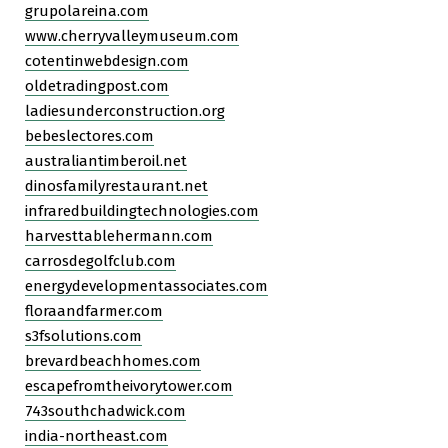
grupolareina.com
www.cherryvalleymuseum.com
cotentinwebdesign.com
oldetradingpost.com
ladiesunderconstruction.org
bebeslectores.com
australiantimberoil.net
dinosfamilyrestaurant.net
infraredbuildingtechnologies.com
harvesttablehermann.com
carrosdegolfclub.com
energydevelopmentassociates.com
floraandfarmer.com
s3fsolutions.com
brevardbeachhomes.com
escapefromtheivorytower.com
743southchadwick.com
india-northeast.com