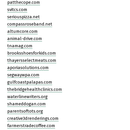
patthecope.com
svitcs.com
seriouspizza.net
compassroseband.net
altumcore.com
animal-drive.com
tnamag.com
brooksshoesforkids.com
thayersselectmeats.com
aporiasolutions.com
segwaywpa.com
gulfcoastpalapas.com
thebridgehealthclinics.com
waterlinewriters.org
shameddogan.com
parentsoftots.org
creative3drenderings.com
farmerstradecoffee.com