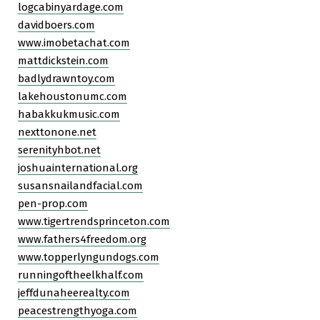
logcabinyardage.com
davidboers.com
www.imobetachat.com
mattdickstein.com
badlydrawntoy.com
lakehoustonumc.com
habakkukmusic.com
nexttonone.net
serenityhbot.net
joshuainternational.org
susansnailandfacial.com
pen-prop.com
www.tigertrendsprinceton.com
www.fathers4freedom.org
www.topperlyngundogs.com
runningoftheelkhalf.com
jeffdunaheerealty.com
peacestrengthyoga.com