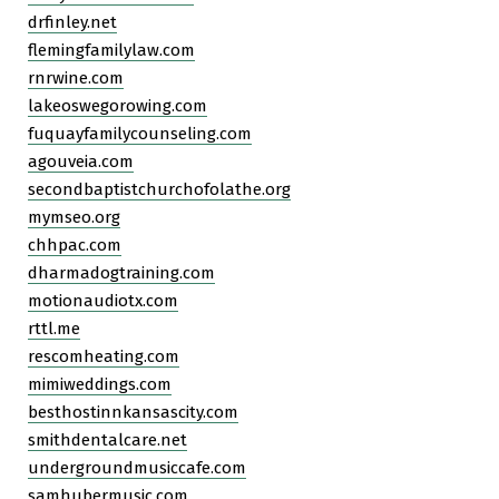
drfinley.net
flemingfamilylaw.com
rnrwine.com
lakeoswegorowing.com
fuquayfamilycounseling.com
agouveia.com
secondbaptistchurchofolathe.org
mymseo.org
chhpac.com
dharmadogtraining.com
motionaudiotx.com
rttl.me
rescomheating.com
mimiweddings.com
besthostinnkansascity.com
smithdentalcare.net
undergroundmusiccafe.com
samhubermusic.com