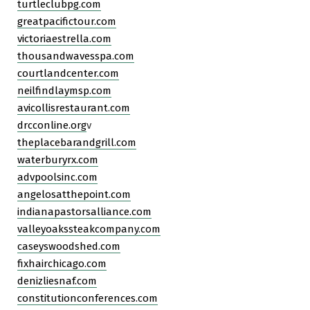
turtleclubpg.com
greatpacifictour.com
victoriaestrella.com
thousandwavesspa.com
courtlandcenter.com
neilfindlaymsp.com
avicollisrestaurant.com
drcconline.org
v
theplacebarandgrill.com
waterburyrx.com
advpoolsinc.com
angelosatthepoint.com
indianapastorsalliance.com
valleyoakssteakcompany.com
caseyswoodshed.com
fixhairchicago.com
denizliesnaf.com
constitutionconferences.com