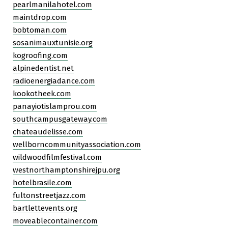
pearlmanilahotel.com
maintdrop.com
bobtoman.com
sosanimauxtunisie.org
kogroofing.com
alpinedentist.net
radioenergiadance.com
kookotheek.com
panayiotislamprou.com
southcampusgateway.com
chateaudelisse.com
wellborncommunityassociation.com
wildwoodfilmfestival.com
westnorthamptonshirejpu.org
hotelbrasile.com
fultonstreetjazz.com
bartlettevents.org
moveablecontainer.com