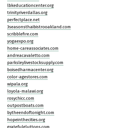
lbkeducationcenter.org
trinityriverdallas.org
perfectplace.net
3seasonsthaibistrooakland.com
scribblefire.com
yogaexpo.org
home-careassociates.com
andreacavaletto.com
parksleylivestocksupply.com
boisedharmacenter.org
color-agestores.com
wipala.org
loyola-malawi.org
rosychicc.com
outpostboats.com
bytheendoftonight.com
hopeinthecities.org
gratefulgluttons.com