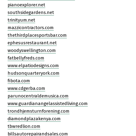
pianoexplorer.net
southsidegardens.net
trinityum.net
mazzicontractors.com
thethirdplacesportsbar.com
ephesusrestaurant.net
woodyswellington.com
fatbellyfreds.com
www.elpatiodesigns.com
hudsonquarteryork.com
fibota.com
www.cdgerba.com
parunocentraldemusica.com
www.guardianangelassistedliving.com
trondhjemsturnforening.com
diamondplazakenya.com
tbwredlion.com
billsautorepairandsales.com