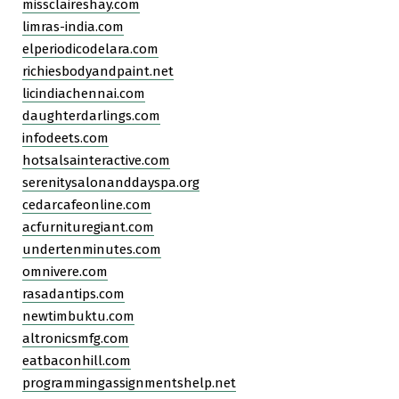
missclaireshay.com
limras-india.com
elperiodicodelara.com
richiesbodyandpaint.net
licindiachennai.com
daughterdarlings.com
infodeets.com
hotsalsainteractive.com
serenitysalonanddayspa.org
cedarcafeonline.com
acfurnituregiant.com
undertenminutes.com
omnivere.com
rasadantips.com
newtimbuktu.com
altronicsmfg.com
eatbaconhill.com
programmingassignmentshelp.net