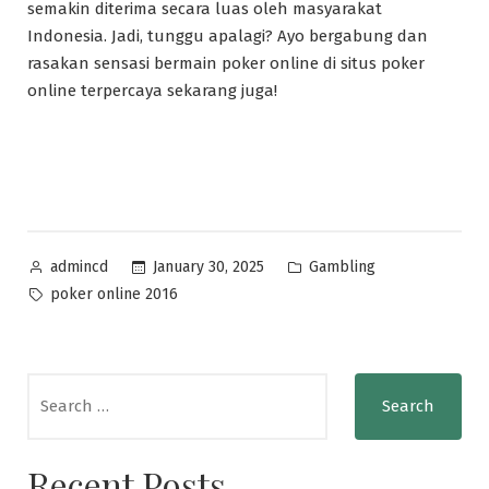
semakin diterima secara luas oleh masyarakat
Indonesia. Jadi, tunggu apalagi? Ayo bergabung dan
rasakan sensasi bermain poker online di situs poker
online terpercaya sekarang juga!
Posted
Posted
January 30, 2025
Gambling
admincd
by
in
Tags:
poker online 2016
Search
for:
Recent Posts